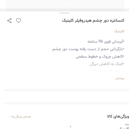
کنسانتره دور چشم هیدروفیلر کلینیک
کلینیک
•آبرسانی قوی 96 ساعته
•بازگردانی حجم از دست رفته پوست دور چشم
•کاهش چروک و خطوط سطحی
•کمک به کاهش تیرگی
•برطرف کننده خستگی
بیشتر
•آنتی اکسیدان
•جلوگیری از پیری زودرس پوست
•مناسب انواع پوست
•بافت واتر ژلی سبک و زود جذب
ویژگی‌های کالا
همه‌ی ویژگی‌ها
›
برند
›
کلینیک