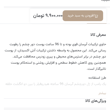
۹.۹۰۰.۰۰۰
تومان
افزودن به سبد خرید
معرفی کالا
ویژگی‌ها
دیدگاه‌ها
معرفی کالا
حاوی ترکیبات آبرسان قوی بوده و تا 96 ساعت پوست دور چشم را رطوبت
رسانی می‌کند. این محصول به واسطه داشتن ترکیبات آنتی اکسیدان، از پوست
دور چشم در برابر استرس‌های محیطی و پیری زودرس محافظت می‌کند.
همچنین روی کاهش خطوط سطحی و افزایش روشنی و استحکام پوست
تاثیرگذار است.
طرز استفاده:
یک پامپ از ژل دورچشم آبرسان 96 ساعته هیدروفیلر را بین دو انگشت حلقه
اندکی ماساژ دهید سپس با ملایمت روی پوست اطراف چشم ماساژ دهید تا
بیشتر
جذب آن بهتر و راحت تر صورت پذیرد. این محصول دارای بافتی بسیار سبک و
ویژگی‌های کالا
ژلی است که میتوان از آن به عنوان بیس میکاپ ، سرم دور چشم و همچنین
ماسک دور چشم 3دقیقه ای استفاده کرد.