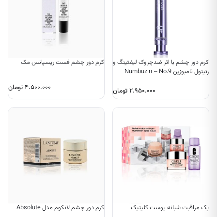
کرم دور چشم با اثر ضدچروک لیفتینگ و
کرم دور چشم فست ریسپانس مک
رتینول نامبوزین Numbuzin – No.9
NAD Retinol Volumetox Eye Cream
۴.۵۰۰.۰۰۰
تومان
۲.۹۵۰.۰۰۰
تومان
پک مراقبت شبانه پوست کلینیک
کرم دور چشم لانکوم مدل Absolute