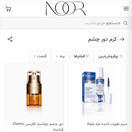
فتن
ه
حتوا
جستجو در
نورشاپ
…
کرم دور چشم
پرفروش‌ترین
فیلترها
برند
قیمت
سرم تقویت کننده مژه ماوالا
دور چشم جوانساز کلارنس Clarins
فرانسه