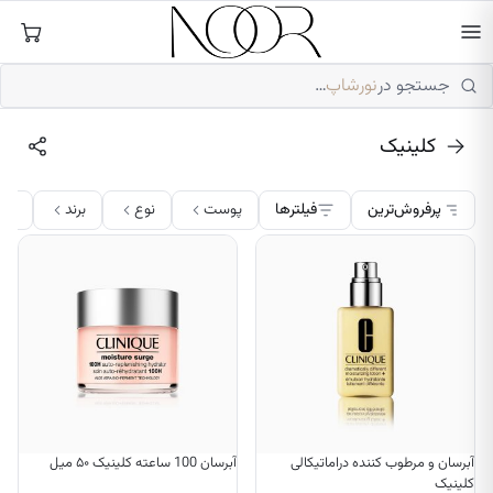
فتن
ه
حتوا
جستجو در
نورشاپ
…
کلینیک
پرفروش‌ترین
فیلترها
پوست
نوع
برند
قی
آبرسان و مرطوب کننده دراماتیکالی
آبرسان 100 ساعته کلینیک ۵۰ میل
کلینیک