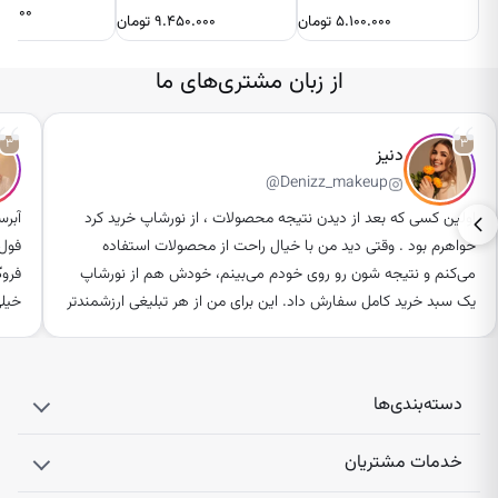
۰.۰۰۰
۵.۱۰۰.۰۰۰
تومان
۹.۴۵۰.۰۰۰
تومان
از زبان مشتری‌های ما
“
“
۳
۳
دنیز
@Denizz_makeup
اولین کسی که بعد از دیدن نتیجه محصولات ، از نورشاپ خرید کرد
آبرس
خواهرم بود . وقتی دید من با خیال راحت از محصولات استفاده
فول 
می‌کنم و نتیجه ‌شون رو روی خودم می‌بینم، خودش هم از نورشاپ
فروگ
یک سبد خرید کامل سفارش داد. این برای من از هر تبلیغی ارزشمندتر
خیلی
بود، چون خانواده ‌ام هم به کیفیت و اصالت محصولات اعتماد کردند.
همیش
من هیچ‌وقت محصولی رو بدون استفاده شخصی معرفی نمی‌کنم.
میدی
قبل از هر همکاری، از نورشاپ می‌خواستم محصول رو برام بفرستن تا
تایم
دسته‌بندی‌ها
مدتی استفاده کنم و اگر از کیفیت و نتیجه‌اش راضی بودم، بعد
محصو
درباره‌ش صحبت کنم. شیور صورت براون رو حدود سه ماه استفاده
همو
خدمات مشتریان
کردم می‌خواستم مطمئن بشم بعد از مدتی تیغه ‌ها کند نمی‌شن و
کیفیتش مثل روز اول باقی می‌ مونهواقعا از عملکردش راضی بودم