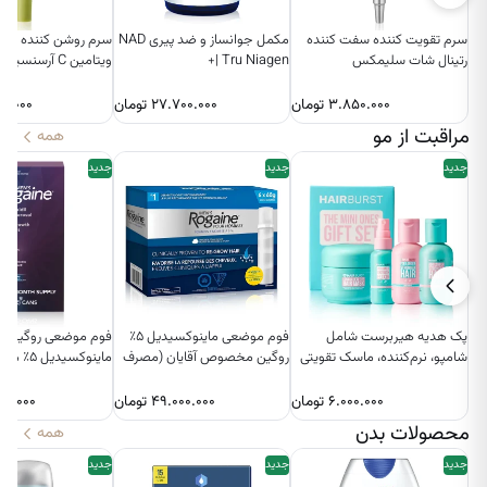
سرم تقویت‌ کننده سفت‌ کننده
مکمل جوانساز و ضد پیری NAD
سرم روشن کننده پو
رتینال شات سلیمکس
| Tru Niagen+
ویتامین C آرسنسیا
۳.۸۵۰.۰۰۰
تومان
۲۷.۷۰۰.۰۰۰
تومان
۰.۰۰۰
مراقبت از مو
همه
جدید
جدید
جدید
پک هدیه هیربرست شامل
فوم موضعی ماینوکسیدیل ۵٪
فوم موضعی روگین
شامپو، نرم‌کننده، ماسک تقویتی
روگین مخصوص آقایان (مصرف
ماینوکسیدی
و اسپری حجم‌دهنده
۶ ماهه)
بانوان (مصرف ۴ ماهه)
۶.۰۰۰.۰۰۰
تومان
۴۹.۰۰۰.۰۰۰
تومان
۰۰.۰۰۰
محصولات بدن
همه
جدید
جدید
جدید