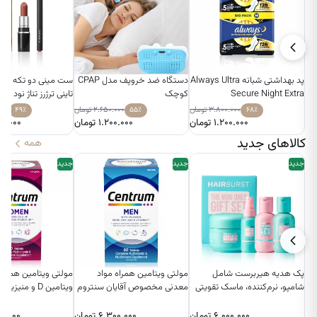
پد بهداشتی شبانه Always Ultra
دستگاه ضد خروپف مدل CPAP
ست مینی دو تکه رژ 
Secure Night Extra
کوچک
تاینی ترژرز تناژ نود
۴۹٪
۵۵٪
۶۸٪
۳.۸۰۰.۰۰۰
تومان
۲.۶۵۰.۰۰۰
تومان
۰۰۰
۱.۲۰۰.۰۰۰
تومان
۱.۲۰۰.۰۰۰
تومان
۰.۰۰۰
کالاهای جدید
همه
جدید
جدید
جدید
پک هدیه هیربرست شامل
مولتی‌ ویتامین همراه مواد
مولتی‌ ویتامین همراه
شامپو، نرم‌کننده، ماسک تقویتی
معدنی مخصوص آقایان سنتروم
ویتامین D و من
و اسپری حجم‌دهنده
بانوان سنتروم 90عددی
۶.۰۰۰.۰۰۰
تومان
۶.۳۰۰.۰۰۰
تومان
۰.۰۰۰