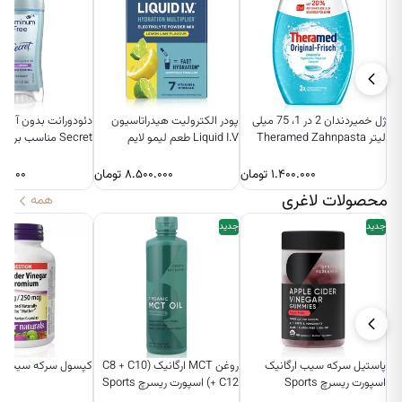
ژل خمیردندان 2 در 1، 75 میلی
پودر الکترولیت هیدراتاسیون
دئودورانت بدون آلوم
لیتر Theramed Zahnpasta
Liquid I.V طعم لیمو لایم
Secret مناسب برای
Gel Original-Frisch
و کودکان
۱.۴۰۰.۰۰۰
تومان
۸.۵۰۰.۰۰۰
تومان
۰.۰۰۰
محصولات لاغری
همه
جدید
جدید
پاستیل‌ سرکه سیب ارگانیک
روغن MCT ارگانیک (C8 + C10
کپسول سرکه سیب وبر
اسپورت ریسرچ Sports
+ C12) اسپورت ریسرچ Sports
Research
Research