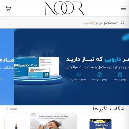
ورشاپ — محصولات مراقبت از پوست و مو
فتن
ه
حتوا
جستجو در
نورشاپ
…
شگفت انگیز ها
همه