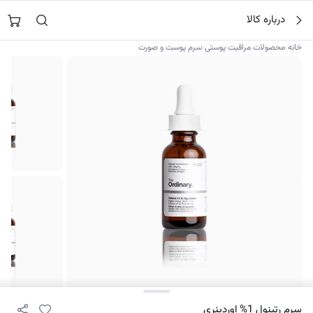
فتن
جستجو در
نورشاپ
…
درباره کالا
ه
حتوا
›
›
خانه
محصولات مراقبت پوستی
سرم پوست و صورت
۳
سرم رتینول 1% اوردینری