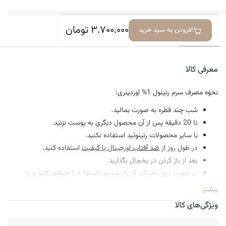
۳.۷۰۰.۰۰۰
تومان
افزودن به سبد خرید
معرفی کالا
ویژگی‌ها
دیدگاه‌ها
معرفی کالا
نحوه مصرف سرم رتینول 1% اوردینری:
شب چند قطره به صورت بمالید.
تا 20 دقیقه پس از آن محصول دیگری به پوست نزنید.
با سایر محصولات رتینوئید استفاده نکنید.
در طول روز از
ضد آفتاب اورجینال با کیفیت
استفاده کنید.
بعد از باز کردن در یخچال بگذارید.
در صورت بروز تحریک، آن را بشویید، استفاده را متوقف کنید و با
پزشک مشورت کنید.
بیشتر
تست پچ قبل از استفاده توصیه می شود.
ویژگی‌های کالا
دور از دسترس کودکان نگه دارید