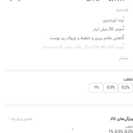
اوردینری
برند: اوردینری
حجم: 30 میلی لیتر
کاهش علائم پیری و خطوط و چروک ریز پوست
بهبود انواع لکه ها و تیرگی ها و روشن کننده پوست
لایه برداری سطحی و رفع لایه های مرده پوست
بیشتر
کاهش روند تحلیل پوست و جلوگیری از پیری زودرس
حاوی هیالورونیک اسید و عصاره میوه ها
غلظت
کاهش جوش و آکنه های صورت
1%
0.5%
0.2%
یکدست کننده ناهمواری های بافت پوست
افزایش کلاژن سازی و جوانسازی پوست
مناسب برای انواع پوست
ویژگی‌های کالا
همه‌ی ویژگی‌ها
›
غلظت
›
0.2%، 0.5%، 1%