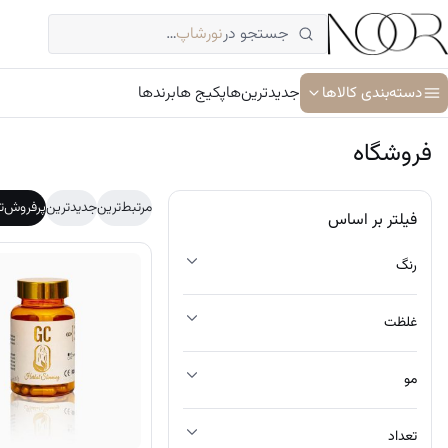
فتن
جستجو در
نورشاپ
…
ه
حتوا
دسته‌بندی کالاها
جدیدترین‌ها
پکیج ها
برندها
فروشگاه
آبرسان و مرطوب کننده
مرتبط‌ترین
جدیدترین
پرفروش‌ت
فیلتر بر اساس
ترمیم کننده پوست
رنگ
جوان کننده و ضد پیری پوست
سرم پوست و صورت
غلظت
شوینده پوست و صورت
مو
ضد آفتاب
کرم دور چشم
تعداد