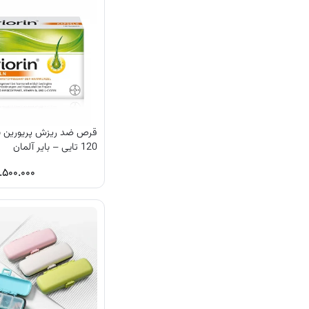
قرص ضد ریزش پریورین ب
120 تایی – بایر آلمان
.۵۰۰.۰۰۰