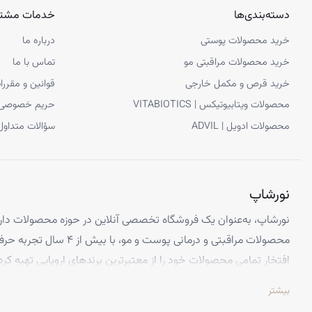
دسته‌بندی‌ها
خدمات مشتر
…
خرید محصولات پوستی
درباره ما
96
خرید محصولات مراقبتی مو
تماس با ما
بعدی
خرید قرص و مکمل خارجی
قوانین و مقررا
محصولات ویتابیوتیکس | VITABIOTICS
حریم خصوصی
محصولات ادویل | ADVIL
سؤالات متداول
نورشاپ
نورشاپ، به‌عنوان یک فروشگاه تخصصی آنلاین در حوزه محصولات دارو
محصولات مراقبتی و درمانی پوست و
افتخار تمامی محصولات خود را از معتبرترین برندهای اروپایی تهیه کرد
تضمین می‌کنیم.
بیشتر
تخصص ما ارائه محصولاتی است که از کیفیت و استانداردهای برتر جهانی 