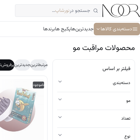
فتن
جستجو در
نورشاپ
…
ه
حتوا
دسته‌بندی کالاها
جدیدترین‌ها
پکیج ها
برندها
محصولات مراقبت مو
آبرسان و مرطوب کننده
مرتبط‌ترین
جدیدترین
پرفروش‌ت
فیلتر بر اساس
ترمیم کننده پوست
دسته‌بندی
ناموجود
جوان کننده و ضد پیری پوست
سرم پوست و صورت
مو
شوینده پوست و صورت
تعداد
ضد آفتاب
کرم دور چشم
نوع