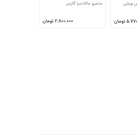
س ویشی
شامپو ماکادمیا گارنیر
۲.۸۰۰.۰۰۰
تومان
۵.۷۷۰
تومان