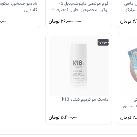
ن ماهی
فوم موضعی ماینوکسیدیل ۵٪
شامپو ضدشوره درکو
یلیکونی
روگین مخصوص آقایان (مصرف ۳
کانادایی
ماهه)
۲.
تومان
۲۶.۰۰۰.۰۰۰
تومان
.۰۰۰
ناموجود
ی
ماسک مو ترمیم کننده k18
+ سرشور
۵.۴۰۰.۰۰۰
تومان
۲.
تومان