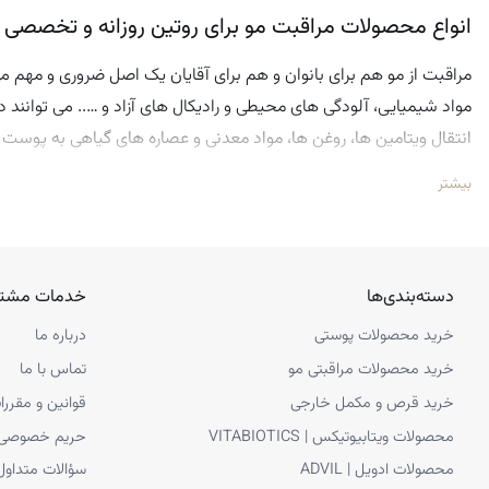
1
انواع محصولات مراقبت مو برای روتین روزانه و تخصصی
…
مراقبت از مو هم برای بانوان و هم برای آقایان یک اصل ضروری و مهم 
14
مواد شیمیایی، آلودگی های محیطی و رادیکال های آزاد و ….. می توانند د
انتقال ویتامین ها، روغن ها، مواد معدنی و عصاره های گیاهی به پوست
15
بافت و ظاهر کلی مو نیز منجر می شود. محصولات مراقبت از مو انواع و 
بیشتر
سرم و … میشود.
دسته‌بندی‌ها
خدمات مشتر
خرید محصولات پوستی
درباره ما
خرید محصولات مراقبتی مو
تماس با ما
خرید قرص و مکمل خارجی
قوانین و مقررا
محصولات ویتابیوتیکس | VITABIOTICS
حریم خصوصی
محصولات ادویل | ADVIL
سؤالات متداول