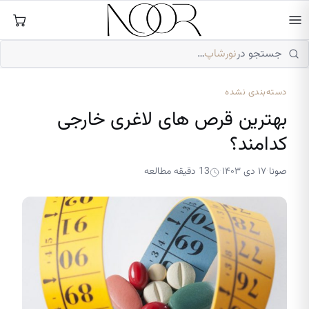
فتن
ه
حتوا
جستجو در
نورشاپ
…
دسته‌بندی نشده
بهترین قرص های لاغری خارجی
کدامند؟
صونا
۱۷ دی ۱۴۰۳
13 دقیقه مطالعه