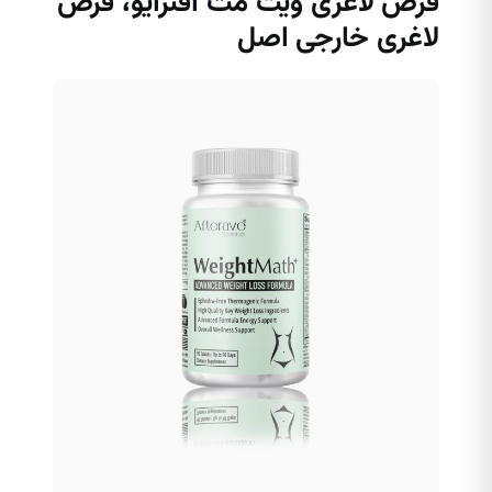
قرص لاغری ویت مث افترایو، قرص
لاغری خارجی اصل