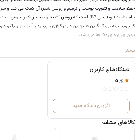
نیاسینامید ( ویتامین B3) است که روشن کننده و ضد چروک
کرم ویتامینه برینگ گرین همچنین دارای کلاژن و پپتاید ‌و آربوتین و پانتوله
بردن چین و چروک‌ ها می‌باشد.
طرز استفاده
بیشتر
کرم دور چشم و صورت هویج برینگ گرین را روزانه دو بار صبح و شب در آخری
یک لایه نازک از کرم را برای دور چشم و خط لبخند خود اعمال نمایید.
دیدگاه‌های کاربران
۰
/5
افزودن دیدگاه جدید
کالاهای مشابه