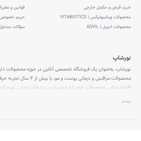
خرید قرص و مکمل خارجی
قوانین و مقررا
محصولات ویتابیوتیکس | VITABIOTICS
حریم خصوصی
محصولات ادویل | ADVIL
سؤالات متداول
نورشاپ
نورشاپ، به‌عنوان یک فروشگاه تخصصی آنلاین در حوزه محصولات دارو
محصولات مراقبتی و درمانی پوست و
افتخار تمامی محصولات خود را از معتبرترین برندهای اروپایی تهیه کرد
تضمین می‌کنیم.
بیشتر
تخصص ما ارائه محصولاتی است که از کیفیت و استانداردهای برتر جهانی 
اطمینان کامل، تجربه‌ای بی‌نظیر از خرید اینترنتی را داشته باشید. تعه
باعث شده تا هزاران نفر از سراسر ایران به جمع مشتریان راضی نورشاپ
©
نورشاپ
— تمامی حقوق محفوظ است.
ویژگی‌هایی که نورشاپ را متمایز می‌کند: