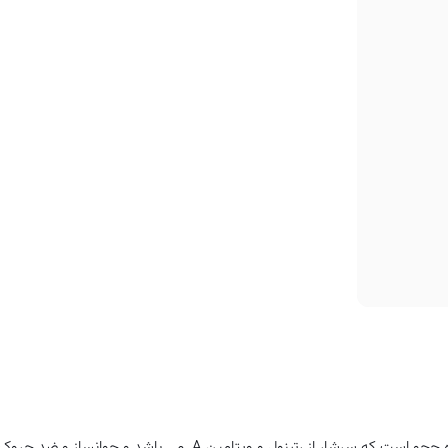
• دارای بافت سبک و زود جذب
• دارای ترکیبات طبیعی و وگان
• بدون ایجاد حساسیت و میلیا
• فاقد مواد مضر مانند پارابن، سیلیکون، سولفات و الکل
• مناسب برای انواع پوست
کرم ویتامیته برینگ گرین حاوی31 درصد عصاره هویج برداشت شده از جزیره ججو است که سرشار از رتینول و ویتامین A می