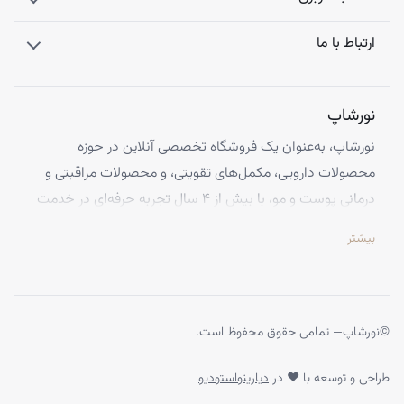
ارتباط با ما
نورشاپ
نورشاپ، به‌عنوان یک فروشگاه تخصصی آنلاین در حوزه
محصولات دارویی، مکمل‌های تقویتی، و محصولات مراقبتی و
درمانی پوست و مو، با بیش از ۴ سال تجربه حرفه‌ای در خدمت
شماست. ما با افتخار تمامی محصولات خود را از معتبرترین
بیشتر
برندهای اروپایی تهیه کرده و اصالت کالاها را با ضمانت کامل
تضمین می‌کنیم.
تخصص ما ارائه محصولاتی است که از کیفیت و استانداردهای
برتر جهانی برخوردارند، تا بتوانید با اطمینان کامل، تجربه‌ای
©
نورشاپ
— تمامی حقوق محفوظ است.
بی‌نظیر از خرید اینترنتی را داشته باشید. تعهد ما به رضایت
طراحی و توسعه با ❤ در
دیارینواستودیو
مشتریان، تاکنون باعث شده تا هزاران نفر از سراسر ایران به