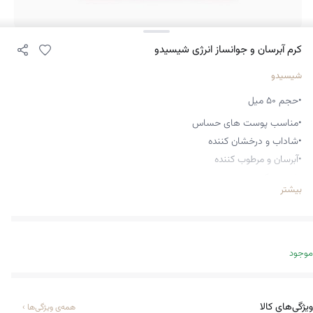
کرم آبرسان و جوانساز انرژی شیسیدو
شیسیدو
•حجم ۵۰ میل
•مناسب پوست های حساس
•شاداب و درخشان کننده
•آبرسان و مرطوب کننده
•ضد چروک و پیری
بیشتر
•مناسب برای انواع پوست ها
•تایید شده توسط متخصصان پوست
•فاقد روغن معدنی
•غیر کومدون زا
موجود
ویژگی‌های کالا
همه‌ی ویژگی‌ها
›