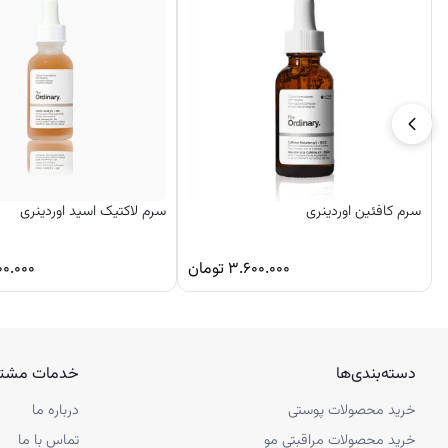
ویژگی‌های ژل پاک کننده صورت و بدن رودمییل نوکس
پاک کننده آلودگی‌ها و چربی‌ها از سطح پوست
کمک به حفظ هیدراتاسیون و رطوبت پوست
92% مواد با منشاء طبیعی
تسکین دهنده و به علاوه نرم کننده پوست
حاوی عسل اقاقیا، گلیسیرین و روغن آفتابگردان
مناسب پوست‌های حساس و خشک
در حجم 400 میل
سرم کافئین اوردینری
سرم لاکتیک اسید اوردینری
حفظ لایه هیدرولیپیدی پوست
۳.۶۰۰.۰۰۰
تومان
۰۰.۰۰۰
دسته‌بندی‌ها
خدمات مشتر
خرید محصولات پوستی
درباره ما
خرید محصولات مراقبتی مو
تماس با ما