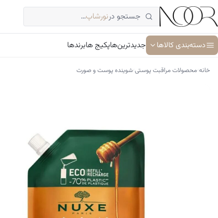
فتن
جستجو در
نورشاپ
…
ه
حتوا
دسته‌بندی کالاها
جدیدترین‌ها
پکیج ها
برندها
›
›
خانه
محصولات مراقبت پوستی
شوینده پوست و صورت
آبرسان و مرطوب کننده
ترمیم کننده پوست
جوان کننده و ضد پیری پوست
سرم پوست و صورت
شوینده پوست و صورت
ضد آفتاب
کرم دور چشم