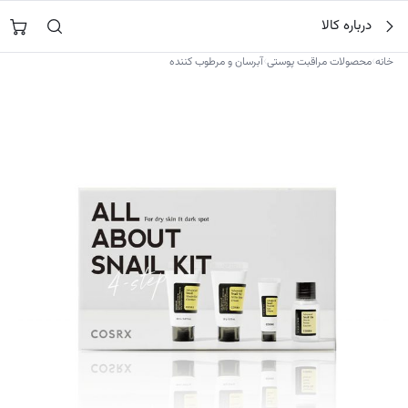
فتن
جستجو در
نورشاپ
…
درباره کالا
ه
حتوا
›
›
خانه
محصولات مراقبت پوستی
آبرسان و مرطوب کننده