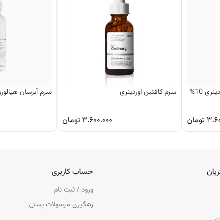
ری 10%
سرم کافئین اوردینری
سرم آبرسان هیالورو
۳.۶
تومان
۳.۶۰۰.۰۰۰
تومان
یان
حساب کاربری
ورود / ثبت نام
رهگیری مرسولات پستی
ت