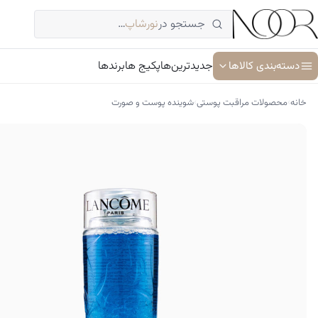
فتن
جستجو در
نورشاپ
…
ه
حتوا
دسته‌بندی کالاها
جدیدترین‌ها
پکیج ها
برندها
›
›
خانه
محصولات مراقبت پوستی
شوینده پوست و صورت
آبرسان و مرطوب کننده
ترمیم کننده پوست
جوان کننده و ضد پیری پوست
سرم پوست و صورت
شوینده پوست و صورت
ضد آفتاب
کرم دور چشم