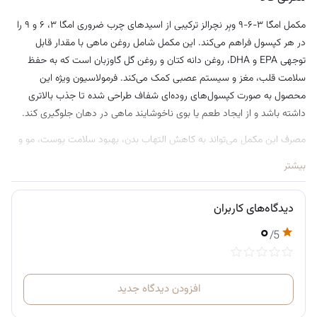
مکمل امگا ۳-۶-۹ وبِر نچرالز ترکیبی از اسیدهای چرب ضروری امگا ۳، ۶ و ۹ را
در هر کپسول فراهم می‌کند. این مکمل شامل روغن ماهی با مقدار قابل
توجهی EPA و DHA، روغن دانه کتان و روغن گل گاوزبان است که به حفظ
سلامت قلب، مغز و سیستم عصبی کمک می‌کند. فرمولاسیون ویژه این
محصول به صورت کپسول‌های روده‌ای شفاف طراحی شده تا جذب بالاتری
داشته باشد و از ایجاد طعم یا بوی ناخوشایند ماهی در دهان جلوگیری کند.
مصرف این مکمل می‌تواند به کاهش التهاب بدن، بهبود سلامت پوست، مو و
ناخن و همچنین تقویت متابولیسم چربی‌ها کمک کند. استفاده منظم از امگا
بیشتر
۳-۶-۹ وبِر نچرالز باعث حفظ عملکرد طبیعی مغز و بینایی، تنظیم فشار خون و
سلامت استخوان‌ها می‌شود.
دیدگاه‌های کاربران
نحوه مصرف پیشنهادی:
۰
/5
بزرگسالان:
روزانه
۲ کپسول ژلاتینی شفاف، ۳ بار در روز
(مجموعاً ۶
عدد در روز)
افزودن دیدگاه جدید