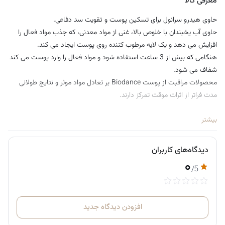
معرفی کالا
حاوی هیدرو سرانول برای تسکین پوست و تقویت سد دفاعی.
حاوی آب یخبندان با خلوص بالا، غنی از مواد معدنی، که جذب مواد فعال را
افزایش می دهد و یک لایه مرطوب کننده روی پوست ایجاد می کند.
هنگامی که بیش از 3 ساعت استفاده شود و مواد فعال را وارد پوست می کند
شفاف می شود.
محصولات مراقبت از پوست Biodance بر تعادل مواد موثر و نتایج طولانی
مدت فراتر از اثرات موقت تمرکز دارند.
روش استفاده:
بیشتر
در طول شب: ماسک را در پایان روتین مراقبت از پوست خود بگذارید و اجازه
دهید یک شب بماند. ماسک را صبح روز بعد پس از یک خواب خوب شبانه
دیدگاه‌های کاربران
بردارید.
۰
در طول روز: پس از آماده سازی پوست با تونر یا سرم، ماسک را روی بگذارید و
/5
اجازه دهید 3 تا 4 ساعت یا تا زمانی که شفاف شود روی پوست بماند.
نکته: از قسمت‌های چشم و دهان ماسک در کناره‌های بینی، زیر چشم، گردن
یا هر قسمتی که می‌خواهید آب‌رسانی و سفت‌کننده بیشتری می‌خواهید
افزودن دیدگاه جدید
استفاده کنید.