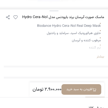
ماسک صورت آبرسان برند بایودنس مدل Hydro Cera-Nol
Biodance Hydro Cera-Nol Real Deep Mask
حاوی هیالورونیک اسید، سراماید و پانتنول
مرطوب کننده و آبرسان
نرم کننده
تسکین دهنده
بیشتر
مناسب انواع پوست و پوست حساس
ضد آلرژی و فاقد مواد حساسیت‌زا
حجم 34 گرم
۲.۹۰۰.۰۰۰
تومان
افزودن به سبد خرید
معرفی کالا
دیدگاه‌ها