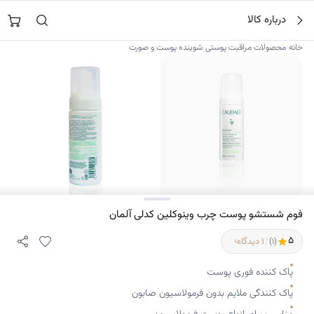
فتن
جستجو در
نورشاپ
…
درباره کالا
ه
حتوا
›
›
خانه
محصولات مراقبت پوستی
شوینده پوست و صورت
۲
فوم شستشو پوست چرب وینوکلین کدلی آلمان
۵
›
|
۱ دیدگاه
(۱)
پاک کننده فوری پوست
پاک کنندگی ملایم بدون فرمولاسیون صابون