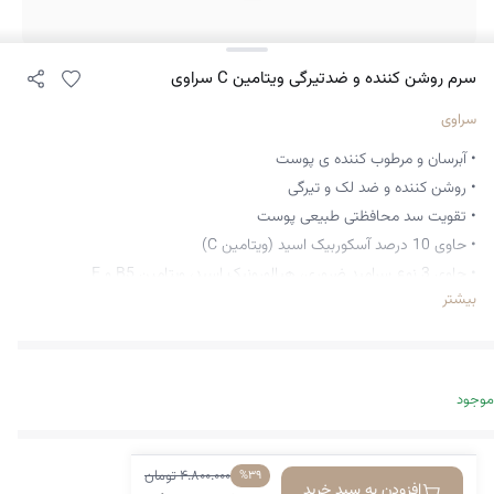
سرم روشن کننده و ضدتیرگی ویتامین C سراوی
سراوی
• آبرسان و مرطوب کننده ی پوست
• روشن کننده و ضد لک و تیرگی
• تقویت سد محافظتی طبیعی پوست
• حاوی 10 درصد آسکوربیک اسید (ویتامین C)
• حاوی 3 نوع سرامید ضروری، هیالورونیک اسید، ویتامین B5 و E
بیشتر
• محافظت از پوست در برابر رادیکال‌های آزاد با آنتی‌اکسیدان‌ها
• بهبود بافت پوست، تقویت استحکام آن و کاهش خطوط ریز
• دارای خاصیت جلوگیری از پیری زودرس
• افزایش شفافیت و یکدست کننده رنگ پوست
موجود
• کمک به داشتن پوستی درخشان، شاداب و سالم
• مناسب برای انواع پوست (حتی پوست حساس)
• ضد حساسیت ساخته شده توسط متخصص پوست
۴.۸۰۰.۰۰۰
تومان
%۳۹
افزودن به سبد خرید