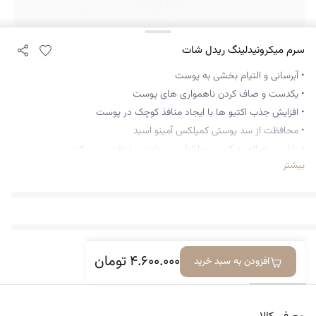
سرم میکرونیدلینگ ریدل شات
• آبرسانی و التیام بخشی به پوست
• یکدست و صاف کردن ناهمواری های پوست
• افزایش جذب اکتیو ها با ایجاد منافذ کوچک در پوست
• محافظت از سد پوستی کمپلکس آمینو اسید
• با اسید هیالورونیک ریز مولکول سد رطوبتی را تقویت می کند
بیشتر
۴.۶۰۰.۰۰۰
تومان
افزودن به سبد خرید
معرفی کالا
دیدگاه‌ها