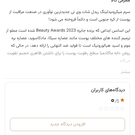
معرفی کالا
سرم میکرونیدلینگ ریدل شات وی تی جدیدترین نوآوری در صنعت مراقبت از
پوست از کره جنوبی است و دائماً فروخته می شود!
این اسانس ابداعی که برنده جایزه Beauty Awards 2023 شده است مملو از
ترمیم کننده ‌های مختلف پوست مانند عصاره سیکا، مادکاسوید، عصاره بره
موم و اسید هیالورونیک است تا فواید ضد التهابی را ارائه دهد، در حالی که
روغن دانه ماکادمیا سطح رطوبت پوست را برای داشتن ظاهری حجیم تقویت
می‌کند.
نحوه استفاده:
بیشتر
می توان هرشب از آن استفاده کرد.
با این حال، ما اکیداً توصیه می‌کنیم که محصول را قبل از شروع استفاده،
دیدگاه‌های کاربران
تست حساسیت بگیرید تا آن را به طور کامل در روتین مراقبت از پوست خود
۰
/5
بگنجانید.
بهتر است با تعداد دفعات کم شروع کنید و پس از اینکه به احساس سوزن
سوزن شدن هنگام استفاده از اسنس ریدل شات 100 عادت کردید، دفعات
افزودن دیدگاه جدید
استفاده را افزایش دهید.