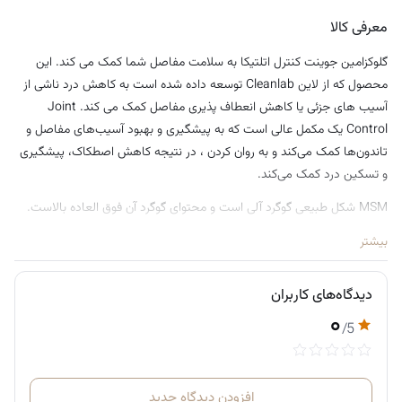
معرفی کالا
گلوکزامین جوینت کنترل اتلتیکا به سلامت مفاصل شما کمک می کند. این
محصول که از لاین Cleanlab توسعه داده شده است به کاهش درد ناشی از
آسیب های جزئی یا کاهش انعطاف پذیری مفاصل کمک می کند. Joint
Control یک مکمل عالی است که به پیشگیری و بهبود آسیب‌های مفاصل و
تاندون‌ها کمک می‌کند و به روان کردن ، در نتیجه کاهش اصطکاک، پیشگیری
و تسکین درد کمک می‌کند.
MSM شکل طبیعی گوگرد آلی است و محتوای گوگرد آن فوق العاده بالاست.
گوگرد یکی از مهم ترین مواد مغذی مورد نیاز بدن ما است، زیرا در آمینو
بیشتر
اسیدها که بلوک های ساختمانی اساسی پروتئین هستند، وجود دارد. از
آنجایی که گوگرد یک عنصر ضروری برای مفاصل سالم است، تصور می‌شود که
دیدگاه‌های کاربران
MSM برای حفظ سلامت مفاصل و همچنین مبارزه با آرتروز و سایر دردهای
۰
مفاصل موثر است.
/5
MSM از دیرباز به عنوان درمانی برای دردهای مرتبط با استئوآرتریت، آرتریت
روماتوئید، سندرم تونل کارپال و رگ به رگ شدن های ورزشی استفاده می شده
افزودن دیدگاه جدید
است، زیرا MSM تکانه های درد را در امتداد رشته های C سیستم عصبی مهار