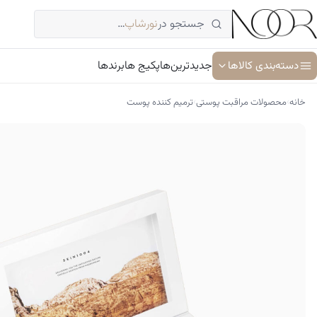
فتن
جستجو در
نورشاپ
…
ه
حتوا
دسته‌بندی کالاها
جدیدترین‌ها
پکیج ها
برندها
›
›
خانه
محصولات مراقبت پوستی
ترمیم کننده پوست
آبرسان و مرطوب کننده
ترمیم کننده پوست
جوان کننده و ضد پیری پوست
سرم پوست و صورت
شوینده پوست و صورت
ضد آفتاب
کرم دور چشم