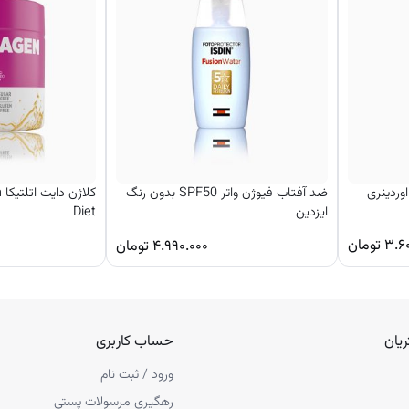
ا تأمین می‌ کند
رت یکنواخت روی پوست صورت و گردن بمالید و اجازه دهید جذب شود. بسته به 
وردینری
ضد آفتاب فیوژن واتر SPF50 بدون رنگ
ک
ایزدین
Diet
۳.۶
تومان
۴.۹۹۰.۰۰۰
تومان
یان
حساب کاربری
ورود / ثبت نام
رهگیری مرسولات پستی