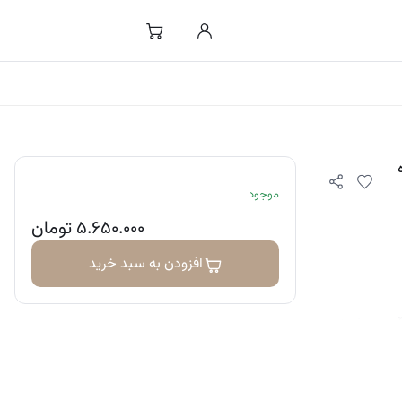
Cent کره
موجود
۵.۶۵۰.۰۰۰
تومان
افزودن به سبد خرید
که شامل چهار آمپول پرفروش
شده ‌اند و به
هش منافذ کمک