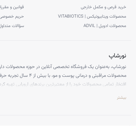
خرید قرص و مکمل خارجی
قوانین و مقررا
محصولات ویتابیوتیکس | VITABIOTICS
حریم خصوصی
محصولات ادویل | ADVIL
سؤالات متداول
نورشاپ
نورشاپ، به‌عنوان یک فروشگاه تخصصی آنلاین در حوزه محصولات دارو
محصولات مراقبتی و درمانی پوست و
افتخار تمامی محصولات خود را از معتبرترین برندهای اروپایی تهیه کرد
تضمین می‌کنیم.
بیشتر
تخصص ما ارائه محصولاتی است که از کیفیت و استانداردهای برتر جهانی 
اطمینان کامل، تجربه‌ای بی‌نظیر از خرید اینترنتی را داشته باشید. تعه
باعث شده تا هزاران نفر از سراسر ایران به جمع مشتریان راضی نورشاپ
©
نورشاپ
— تمامی حقوق محفوظ است.
ویژگی‌هایی که نورشاپ را متمایز می‌کند: