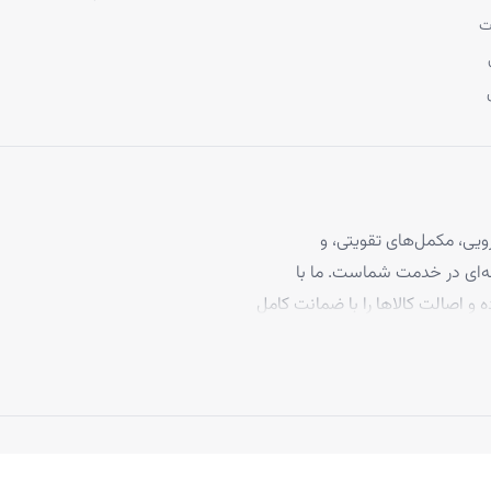
ت
یی، مکمل‌های تقویتی، و
 مو، با بیش از ۴ سال تجربه حرفه‌ای در خدمت شماست. ما با
ه و اصالت کالاها را با ضمانت کامل
برخوردارند، تا بتوانید با
د ما به رضایت مشتریان، تاکنون
 بپیوندند.