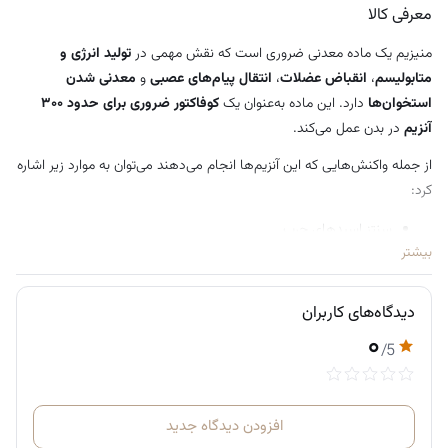
معرفی کالا
منیزیم یک ماده معدنی ضروری است که نقش مهمی در
تولید انرژی و
متابولیسم
،
انقباض عضلات
،
انتقال پیام‌های عصبی
و
معدنی شدن
استخوان‌ها
دارد. این ماده به‌عنوان یک
کو‌فاکتور ضروری برای حدود ۳۰۰
آنزیم
در بدن عمل می‌کند.
از جمله واکنش‌هایی که این آنزیم‌ها انجام می‌دهند می‌توان به موارد زیر اشاره
کرد:
سنتز اسیدهای چرب
بیشتر
سنتز پروتئین
متابولیسم گلوکز
دیدگاه‌های کاربران
وضعیت منیزیم در بدن همچنین برای
تنظیم تعادل کلسیم
از طریق تأثیر بر
۰
غده پاراتیروئید اهمیت دارد.
/5
منیزیم سیترات چیست؟
منیزیم سیترات ترکیبی از
منیزیم + اسید سیتریک
است که به‌دلیل
جذب
افزودن دیدگاه جدید
نسبتاً بالا
در بدن، یکی از رایج‌ترین و پرمصرف‌ترین فرم‌های منیزیم محسوب