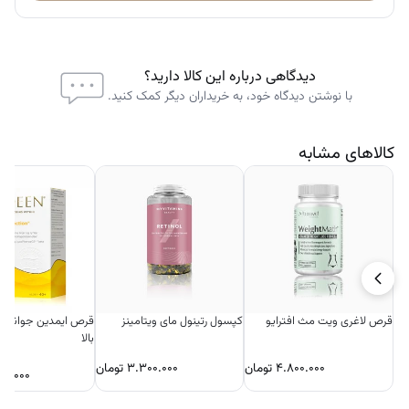
می‌شود.
در مقایسه با برخی فرم‌ها (مثل اکسید)، جذب بهتری دارد، اما اثر آن بیشتر
روی
بدن و عضلات
است تا مغز.
دیدگاهی درباره این کالا دارید؟
با نوشتن دیدگاه خود، به خریداران دیگر کمک کنید.
دستور مصرف
روزانه ۳ کپسول مصرف شود، ترجیحاً در دوزهای تقسیم‌شده همراه با غذا.
کالاهای مشابه
قرص لاغری ویت مث افترایو
کپسول رتینول مای ویتامینز
بالا
۴.۸۰۰.۰۰۰
تومان
۳.۳۰۰.۰۰۰
تومان
۰۰.۰۰۰