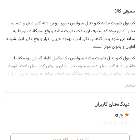
معرفی کالا
کپسول تقویت مثانه کدو تنبل میولیس حاوی روغن دانه کدو تنبل و عصاره
نخل اره ای بوده که مصرف آن باعث تقویت مثانه و رفع مشکلات مربوط به
مثانه می شود و در کاهش تکرر ادرار، بهبود جریان ادرار و رفع تکرر ادرار شبانه
آقایان و بانوان موثر است.
کپسول کدو تنبل تقویت مثانه میولیس یک مکمل کاملا گیاهی بوده که با
داشتن دانه کدو تنبل، عصاره میوه نخل اره ای و روغن کدو تنبل باعث تقویت
عملکرد مثانه می شود و با رفع مشکلات و ضعف مثانه به بهبود جریان ادرار و
کاهش تکرر ادرار به خصوص تکرر ادرار شبانه در آقایان و بانوان کمک می کند.
بیشتر
کدو تنبل به دلیل دارا بودن ترکیبات و مواد مهمی مانند اسید لینولئیک،
سلنیوم، کوکوربیتین، توکوفرول ها و مواد معدنی تاثیر بسزایی در رفع ضعف
دیدگاه‌های کاربران
مثانه دارد و باعث رفع مشکلات مجاری ادراری خواهد شد. همچنین در مقابله
۰
با بزرگی خوش خیم پروستات، سرطان پروستات و کاهش التهاب مجاری
/5
ادراری بسیار موثر می‌باشد. قرص کدو تنبل میولیس قادر است با افزایش حجم
و بهبود جریان ادرار باعث دفع کامل آن شود و هر گونه احساس باقی ماندن
ادرار در مثانه را رفع خواهد کرد. قرص کدو سابال میولیس در تقویت باروری و
افزودن دیدگاه جدید