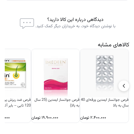
همراه غذا و یک لیوان آب
بدون نیاز به مصرف سرکه با طعم تند
دیدگاهی درباره این کالا دارید؟
با نوشتن دیدگاه خود، به خریداران دیگر کمک کنید.
کالاهای مشابه
قرص جوانساز ایمدین ورقه‌ای 40
قرص جوانساز ایمدین (25 سال
قرص ضد ریزش پریور
سال به بالا
به بالا)
120 تایی – بایر آلمان
۲.۴۰۰.۰۰۰
تومان
۱۹.۹۰۰.۰۰۰
تومان
۰۰.۰۰۰