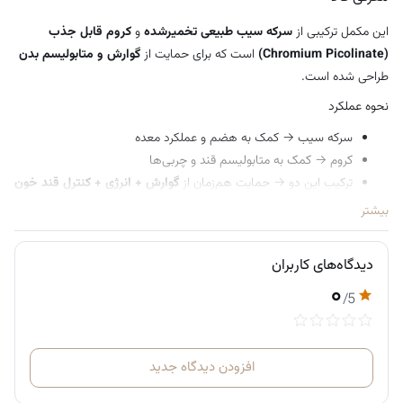
این مکمل ترکیبی از
سرکه سیب طبیعی تخمیرشده
و
کروم قابل جذب
(Chromium Picolinate)
است که برای حمایت از
گوارش و متابولیسم بدن
طراحی شده است.
نحوه عملکرد
سرکه سیب → کمک به هضم و عملکرد معده
کروم → کمک به متابولیسم قند و چربی‌ها
ترکیب این دو → حمایت هم‌زمان از
گوارش + انرژی + کنترل قند خون
بیشتر
کاربردهای اصلی
کمک به بهبود هضم غذا
دیدگاه‌های کاربران
حمایت از متابولیسم طبیعی بدن
۰
کمک به حفظ سطح طبیعی قند خون
/5
کاهش میل به مصرف شیرینی (در برخی افراد)
جایگزین راحت برای سرکه سیب مایع
افزودن دیدگاه جدید
روش مصرف
فقط
روزی 1 کپسول