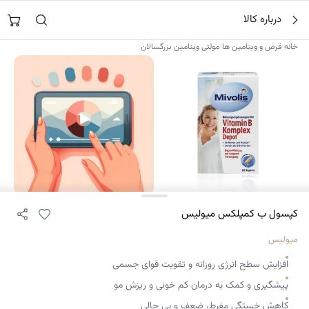
فتن
جستجو در
نورشاپ
…
درباره کالا
ه
حتوا
›
›
خانه
قرص و ویتامین ها
مولتی ویتامین بزرگسالان
۲
کپسول ب کمپلکس میولیس
میولیس
افزایش سطح انرژی روزانه و تقویت قوای جسمی
پیشگیری و کمک به درمان کم خونی و ریزش مو
کاهش خستگی مفرط، ضعف و بی حالی