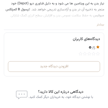
نیاز بدن به این ویتامین ها می شود و به دلیل فناوری دپو (Depot) خود
منجر به ذخیره آن در بدن و آزادسازی تدریجی خواهد شد. ک
پسول B کمپلکس
میولیس
به حفظ سلامت عمومی بدن و افزایش سطح انرژی کمک شایانی
خواهد کرد و باعث رفع مشکلات و علائم کمبود ویتامین های گروه ب مانند
بیشتر
ریزش مو، خستگی و بی حالی، افسردگی و کم خونی خواهد شد.
کپسول ب
کمپلکس Mivolis
برای حفظ سلامت اندام ها از جمله قلب، مغز، کبد و کلیه
دیدگاه‌های کاربران
مفید بوده و در تقویت سیستم ایمنی بدن نیز نقش بسیار موثری دارد.
کپسول
۰
B Complex
میولیس با بهبود عملکرد سیستم عصبی منجر به رفع استرس،
/5
اضطراب و بهبود خلق و خو می شود و با کمک به تشکیل گلبول های قرمز از
کم خونی نیز جلوگیری خواهد کرد. بیوتین موجود در این محصول تاثیر بسیار
زیادی در کاهش ریزش مو و کمک به تقویت مو دارد و باعث رشد مجدد
افزودن دیدگاه جدید
موهای ریخته شده و ضخیم شدن مو نیز خواهد شد. با توجه به اینکه بدن
قادر به تولید ویتامین های گروه B نیست،
مکمل ویتامین ب کمپلکس
میولیس
با داشتن دوز مناسب و تمام 8 ویتامین گروه ب، تمام نیاز بدن به
این ویتامین را تامین و کمبود آن را به راحتی رفع خواهد کرد.
دیدگاهی درباره این کالا دارید؟
کپسول ب کمپلکس میولیس
ساخت کشور آلمان است و تعداد آن 60 عدد
با نوشتن دیدگاه خود، به خریداران دیگر کمک کنید.
می باشد. در صورتی که به دنبال خرید کپسول ب کمپلکس به منظور تامین