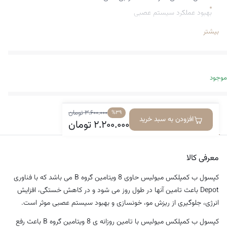
بهبود عملکرد سیستم عصبی
حاوی 8 ویتامین گروه B
بیشتر
کمک به متابولیسم بهتر کربوهیدرات، پروتئین و چربی
با فناوری Depot و آزادسازی تدریجی ویتامین ها در طول روز
حفظ متابولیسم طبیعی و سلامت عمومی بدن
موجود
بهبود اشتها
ساخت کشور آلمان
۳.۶۰۰.۰۰۰
تومان
%۳۹
افزودن به سبد خرید
معرفی کالا
دیدگاه‌ها
۲.۲۰۰.۰۰۰
تومان
معرفی کالا
کپسول ب کمپلکس میولیس حاوی 8 ویتامین گروه B می باشد که با فناوری
Depot باعث تامین آنها در طول روز می شود و در کاهش خستگی، افزایش
انرژی، جلوگیری از ریزش مو، خونسازی و بهبود سیستم عصبی موثر است.
کپسول ب کمپلکس میولیس با تامین روزانه ی 8 ویتامین گروه B باعث رفع