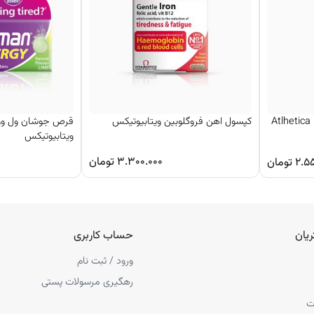
مولتی ویتامین و مینرال اتلتیکا Atlhetica
کپسول اهن فروگلوبین ویتابیوتیکس
قرص جوشان ول ووم
ویتابیوتیکس
۳.۳۰۰.۰۰۰
تومان
۲.۵
تومان
یان
حساب کاربری
ورود / ثبت نام
رهگیری مرسولات پستی
ت