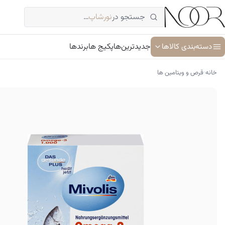
فتن
جستجو در
نورشاپ
…
ه
حتوا
دسته‌بندی کالاها
جدیدترین‌ها
پکیج ها
برندها
›
خانه
قرص و ویتامین ها
آبرسان و مرطوب کننده
ترمیم کننده پوست
جوان کننده و ضد پیری پوست
سرم پوست و صورت
شوینده پوست و صورت
ضد آفتاب
کرم دور چشم