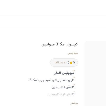
کپسول امگا 3 میولیس
میولیس
۵
›
|
۱ دیدگاه
(۱)
میوولیس آلمان
دارای مقدار زیادی اسید چرب امگا 3
کاهش فشار خون
کاهش تری گلیسیرید
تقویت حافظه و افزایش تمرکز
بیشتر