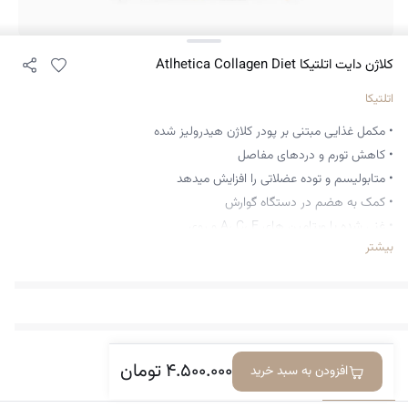
کلاژن دایت اتلتیکا Atlhetica Collagen Diet
اتلتیکا
• مکمل غذایی مبتنی بر پودر کلاژن هیدرولیز شده
• کاهش تورم و دردهای مفاصل
• متابولیسم و توده عضلاتی را افزایش میدهد
• کمک به هضم در دستگاه گوارش
• غنی شده با ویتامین های A، C، E و روی
بیشتر
• به افزایش طبیعی اسیدهای آمینه در بدن کمک می کند و
• باعث ایجاد احساس سیری می شود
• سم زدایی کبد و تقویت قلب و عروق
• کاهش رسوبات چربی در بدن
۴.۵۰۰.۰۰۰
تومان
افزودن به سبد خرید
معرفی کالا
دیدگاه‌ها