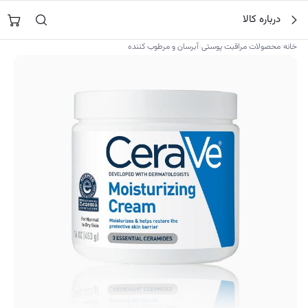
فتن
جستجو در
نورشاپ
…
درباره کالا
ه
حتوا
›
›
خانه
محصولات مراقبت پوستی
آبرسان و مرطوب کننده