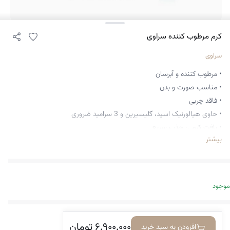
کرم مرطوب کننده سراوی
سراوی
• مرطوب کننده و آبرسان
• مناسب صورت و بدن
• فاقد چربی
• حاوی هیالورنیک اسید، گلیسیرین و 3 سرامید ضروری
• بافت کرمی، جذب سریع
بیشتر
• مغذی و تقویت کننده
• ترمیم کننده
• ایجاد سد محافظتی روی پوست در برابر عوامل محیطی
• حفظ رطوبت در طولانی مدت
موجود
• نرم کننده و لطافت بخش
• تسکین دهنده پوست
• ضد حساسیت، غیرکومدوژنیک
۶.۹۰۰.۰۰۰
تومان
افزودن به سبد خرید