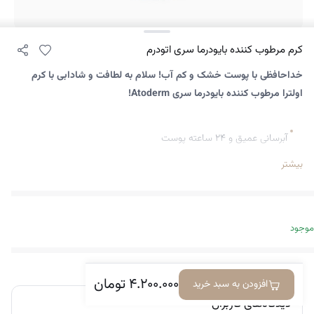
کرم مرطوب کننده بایودرما سری اتودرم
خداحافظی با پوست خشک و کم آب! سلام به لطافت و شادابی با کرم
اولترا مرطوب کننده بایودرما سری Atoderm!
آبرسانی عمیق و ۲۴ ساعته پوست
رفع خشکی و کم آبی پوست
بیشتر
التیام التهابات و قرمزی پوست
افزایش نرمی و لطافت پوست
حفظ شادابی و طراوت پوست
موجود
فرمولاسیون قوی و مغذی
مناسب برای انواع پوست، به خصوص پوست های خشک و حساس
۴.۲۰۰.۰۰۰
تومان
افزودن به سبد خرید
جذب سریع و آسان
دیدگاه‌های کاربران
بدون ایجاد حس چربی و سنگینی