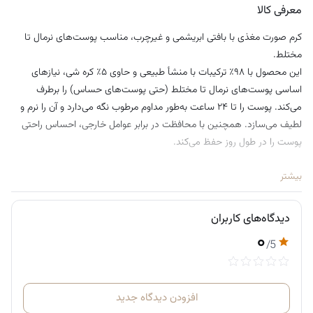
معرفی کالا
کرم صورت مغذی با بافتی ابریشمی و غیرچرب، مناسب پوست‌های نرمال تا
مختلط.
این محصول با ۹۸٪ ترکیبات با منشأ طبیعی و حاوی ۵٪ کره شی، نیازهای
اساسی پوست‌های نرمال تا مختلط (حتی پوست‌های حساس) را برطرف
می‌کند. پوست را تا ۲۴ ساعت به‌طور مداوم مرطوب نگه می‌دارد و آن را نرم و
لطیف می‌سازد. همچنین با محافظت در برابر عوامل خارجی، احساس راحتی
پوست را در طول روز حفظ می‌کند.
نحوه استفاده:
بیشتر
صبح و شب روی پوست تمیز استفاده شود، پس از سرم. مقدار کمی از کرم را
بین کف دست‌ها گرم کنید تا جذب بهتری داشته باشد. سپس از مرکز صورت
دیدگاه‌های کاربران
شروع کرده و با حرکات ملایم رو به بالا و بیرون، آن را به سمت پیشانی پخش
۰
کنید. در ادامه، به سمت پایین روی گردن و ناحیه دکلته نیز با حرکات نرم و رو
/5
به بالا بمالید.
کره شی که به‌خاطر خواص مغذی فوق‌العاده‌اش شناخته می‌شود، به تسریع
افزودن دیدگاه جدید
بازسازی سلولی کمک کرده و لایه محافظ طبیعی پوست (هیدرولیپیدیک) را