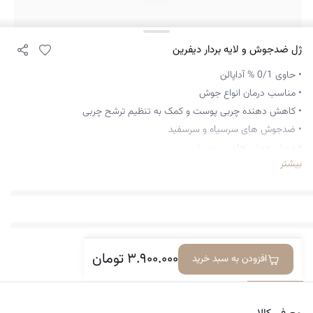
ژل ضدجوش و لایه بردار دیفرین
• حاوی 0/1 % آداپالن
• مناسب درمان انواع جوش
• کاهش دهنده چربی پوست و‌ کمک به تنظیم ترشح چربی
• ضدجوش های سرسیاه و سرسفید
• درمان جوش های زیرپوستی
بیشتر
• درمان جوش های بلوغ
• قابل استفاده برای افراد بالای ۱۲ سال
• افزایش دهنده یکنواختی بافت پوست
• کاهش ظاهر منافذ باز پوست
۳.۹۰۰.۰۰۰
تومان
افزودن به سبد خرید
معرفی کالا
دیدگاه‌ها