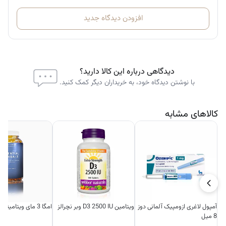
پیشگیری از آسیب را بهبود بخشد و در نتیجه عملکرد ورزشی بیشتری را به
افزودن دیدگاه جدید
همراه داشته باشد.
همچنین، کراتین انرژی سلول ها را در طول فعالیت های غیرهوازی مانند
تمرینات قدرتی افزایش می دهد و تجزیه پروتئین در عضلات را کاهش می دهد
که منجر به افزایش توده عضلانی می شود.
دیدگاهی درباره این کالا دارید؟
با نوشتن دیدگاه خود، به خریداران دیگر کمک کنید.
نحوه مصرف:
کالاهای مشابه
۱ وعده (۳.۰ گرم) را در ۲۰۰ میلی لیتر از نوشیدنی انتخابی خود ترکیب کنید،
تقریباً ۶۰ دقیقه قبل از تمرین یا طبق توصیه یک متخصص تغذیه یا پزشک
استفاده شود.
آمپول لاغری ازومپیک آلمانی دوز
ویتامین D3 2500 IU وبر نچرالز
امگا 3 مای ویتامینز ۲۵۰ عددی
8 میل