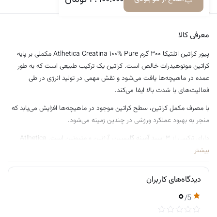
معرفی کالا
دیدگاه‌ها
معرفی کالا
پیور کراتین اتلتیکا ۳۰۰ گرم Atlhetica Creatina ۱۰۰% Pure مکملی بر پایه
کراتین مونوهیدرات خالص است. کراتین یک ترکیب طبیعی است که به طور
عمده در ماهیچه‌ها یافت می‌شود و نقش مهمی در تولید انرژی در طی
فعالیت‌های با شدت بالا ایفا می‌کند.
با مصرف مکمل کراتین، سطح کراتین موجود در ماهیچه‌ها افزایش می‌یابد که
منجر به بهبود عملکرد ورزشی در چندین زمینه می‌شود.
دارای ترکیبی از ۳ اسید آمینه گلیسین، آرژنین و متیونین است. Atlhetica
Creatine ۱۰۰% Pure به افزایش توده بدون چربی، افزایش قطر فیبر عضلانی و
بیشتر
بهبود عملکرد بدنی کمک می کند و همچنین به جلوگیری از آسیب های ورزشی
کمک می کند.
دیدگاه‌های کاربران
۰
برای ورزشکاران، مکمل کراتین انرژی موجود در ماهیچه ها را در طول تمرینات
/5
با شدت بالا یا بلند کردن اجسام سنگین افزایش می دهد و منجر به بهبود
عملکرد ورزشی می شود. کراتین همچنین ممکن است ریکاوری پس از ورزش و