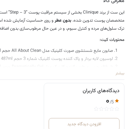
معرفی کالا
این ست از برند Clinique بخشی از سیستم مراقبت پوست “3 – Step” است که برای
متخصصان پوست تدوین شده،
بدون عطر
و روی حساسیت آزمایش شده اس
ترک سلول‌های مرده و کنترل سبوم، و در عین حال مرطوب‌سازی بدون اضافه
محتویات کیت:
صابون مایع شستشوی صورت کلینیک مدل All About Clean حجم 200ml
لوسیون لایه بردار و پاک کننده پوست کلینیک شماره 3 حجم 487ml
ژل فاقد چربی مرطوب کننده کلینیک مدل Dramatically Gel حجم 125ml
بیشتر
صابون مایع شستشوی صورت کلینیک مدل All About Clean حجم 30ml
لوسیون لایه بردار و پاک کننده پوست کلینیک شماره 3 حجم 60ml
دیدگاه‌های کاربران
ژل فاقد چربی مرطوب کننده کلینیک مدل Dramatically Gel حجم 30ml
۰
/5
افزودن دیدگاه جدید