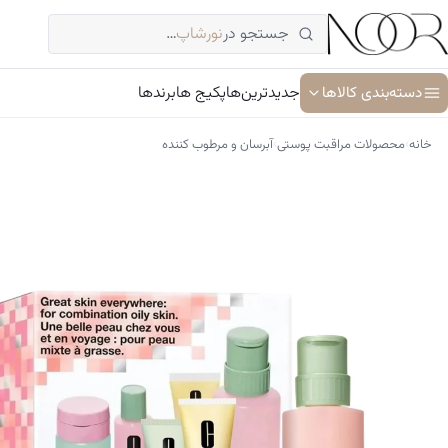
فتن
جستجو در
نورشاپ
…
ه
حتوا
دسته‌بندی کالاها
جدیدترین‌ها
پکیج ها
برندها
›
›
خانه
محصولات مراقبت پوستی
آبرسان و مرطوب کننده
آبرسان و مرطوب کننده
ترمیم کننده پوست
جوان کننده و ضد پیری پوست
سرم پوست و صورت
شوینده پوست و صورت
ضد آفتاب
کرم دور چشم