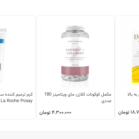
مکمل کوکونات کلاژن مای ویتامینز 180
کرم ترمیم کننده س
عددی
La Roche Posay فرانسه
۱۸.۷
تومان
۴.۳۰۰.۰۰۰
تومان