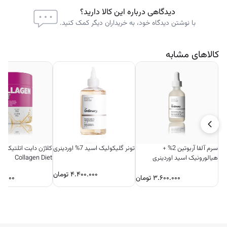
• رفع پف و چروک و تیرگی دورچشم و جلوگیری از بروز مجدد آن
دیدگاهی درباره این کالا دارید؟
• لیفت کننده و شاداب کننده دورچشم
با نوشتن دیدگاه خود، به خریداران دیگر کمک کنید.
کالاهای مشابه
سرم آلفا آربوتین 2% +
تونر گلیکولیک اسید 7% اوردینری
کلاژن د
هیالورونیک اسید اوردینری
Collagen Diet
۴.۴۰۰.۰۰۰
تومان
۳.۶۰۰.۰۰۰
تومان
۰.۰۰۰