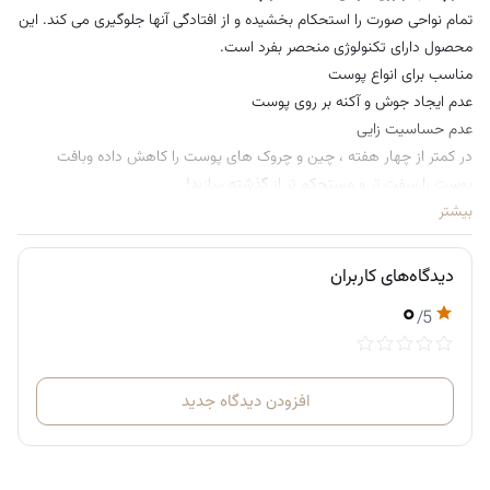
تمام نواحی صورت را استحکام بخشیده و از افتادگی آنها جلوگیری می کند. این
محصول دارای تکنولوژی منحصر بفرد است.
مناسب برای انواع پوست
عدم ایجاد جوش و آکنه بر روی پوست
عدم حساسیت زایی
در کمتر از چهار هفته ، چین و چروک های پوست را کاهش داده وبافت
پوست را سفت تر و مستحکم تر از گذشته سازید!
بیشتر
–
کرم روز رینرژی لیفت مولتی اکشن لانکوم
آبرسانی و مرطوب کننده عمیق پوست
دیدگاه‌های کاربران
جوانساز و لیفت کننده پوست
۰
دارای SPF 15 و محافظت پوست در برابر اشعه هایUV
/5
افزایش استحکام و انعطاف پذیری پوست
کاهش افتادگی و چروک های پوست و پیشگیری از ایجاد آن ها
افزودن دیدگاه جدید
–
کرم دور چشم رینرژی لیفت مولتی اکشن لانکوم
• حاوی هیالورونیک اسید و کافئین
• آبرسانی و مرطوب کننده دورچشم
• افزایش استحکام و انعطاف پذیری دورچشم