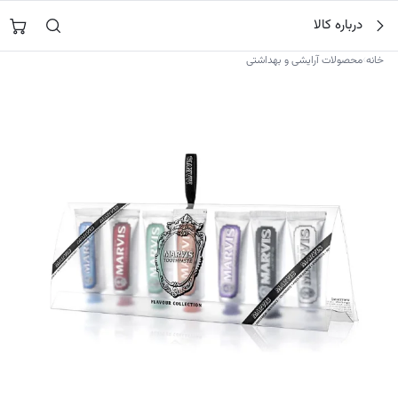
فتن
جستجو در
نورشاپ
…
درباره کالا
ه
حتوا
›
خانه
محصولات آرایشی و بهداشتی