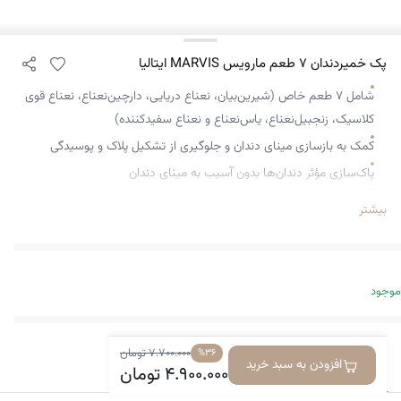
پک خمیردندان ۷ طعم مارویس MARVIS ایتالیا
شامل ۷ طعم خاص (شیرین‌بیان، نعناع دریایی، دارچین‌نعناع، نعناع قوی
کلاسیک، زنجبیل‌نعناع، یاس‌نعناع و نعناع سفیدکننده)
کمک به بازسازی مینای دندان و جلوگیری از تشکیل پلاک و پوسیدگی
پاک‌سازی مؤثر دندان‌ها بدون آسیب به مینای دندان
انتخابی خاص برای دوستداران محصولات پریمیوم مراقبت دهان و دندان
بیشتر
ایده‌آل برای سفر
موجود
۷.۷۰۰.۰۰۰
تومان
%۳۶
افزودن به سبد خرید
معرفی کالا
دیدگاه‌ها
۴.۹۰۰.۰۰۰
تومان