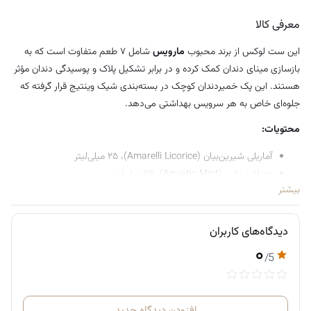
معرفی کالا
این ست لوکس از برند محبوب
مارویس
شامل ۷ طعم متفاوت است که به
بازسازی مینای دندان کمک کرده و در برابر تشکیل پلاک و پوسیدگی دندان مؤثر
هستند. این پک خمیردندان کوچک در بسته‌بندی شیک وینتیج قرار گرفته که
جلوه‌ای خاص به هر سرویس بهداشتی می‌دهد.
محتویات:
آماریلی شیرین‌بیان (Amarelli Licorice)، ۲۵ میلی‌لیتر
نعناع دریایی (Aquatic Mint)، ۲۵ میلی‌لیتر
بیشتر
دارچین‌نعناع (Cinnamon Mint)، ۲۵ میلی‌لیتر
نعناع قوی کلاسیک (Classic Strong Mint)، ۲۵ میلی‌لیتر
زنجبیل‌نعناع (Ginger Mint)، ۲۵ میلی‌لیتر
دیدگاه‌های کاربران
یاس‌نعناع (Jasmine Mint)، ۲۵ میلی‌لیتر
۰
/5
نعناع سفیدکننده (Whitening Mint)، ۲۵ میلی‌لیتر
افزودن دیدگاه جدید