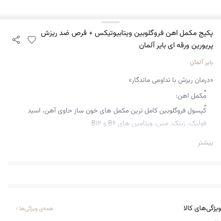
پکیج مکمل اهن فروگلوبین ویتابیوتیکس + قرص ضد ریزش
پریورین ورقه ای بایر آلمان
بایر آلمان
«درمان ریزش با تداومی ماندگار»
مکمل اهن:
کپسول فروگلوبین کامل ترین مکمل های خون ساز حاوی آهن، اسید
فولیک، زینک، مس، ویتامین های B۶ و B۱۲
به درمان کم خونی، ضعف عمومی بدن و خستگی مفرط کمک میکند
بیشتر
بهبود کارایی مغز و تمرکز موثر
قرص ضدریزش پریورین:
مکمل رشد مو و جلوگیری از ریزش مو
درمان شدیدترین ریزش موها : ارثی ، هورمونی،تيروئيدي ،تنبلي تخمدان ،
ویژگی‌های کالا
همه‌ی ویژگی‌ها
›
زايمان….