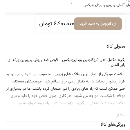
برند
›
درمان نازکی تار مو و بهبود حجم مو
بایر آلمان، پریورین، ویتابیوتیکس
افزایش رشد مو و رشد جدید مو
بهبود خاصیت الاستیک تار مو
۶.۹۰۰.۰۰۰
تومان
افزودن به سبد خرید
معرفی کالا
ویژگی‌ها
دیدگاه‌ها
تقویت فولیکول و کوتیکول تار مو
تقویت رنگدانه‌های مو
معرفی کالا
مناسب برای آقایان و خانم‌ها
پکیج مکمل اهن فروگلوبین ویتابیوتیکس + قرص ضد ریزش پریورین ورقه ای
بایر المان
سلامت مو یکی از اصلی ترین ملاک های زیبایی محسوب می شود و می توانید
افراد زیادی را ببینید که به دنبال راهی برای سالم کردن موهایشان هستند،
حتی ممکن است که راه های زیادی را نیز امتحان کرده باشند اما در بسیاری از
مواقع با شکست مواجه می شوند. هر کاری اصول خاص خود را دارد و برای
اینکه نتیجه دلخواهتان را بگیرید، لازم است که از راه درست وارد شوید.
بیشتر
ویژگی‌های کالا