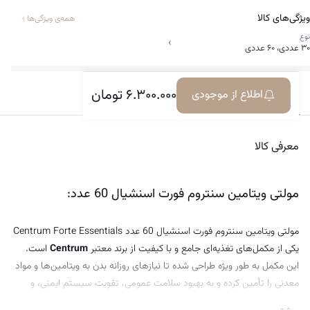
فرمولاسیون علمی و متعادل
ویژگی‌های کالا
همه‌ی ویژگی‌ها
›
نوع
›
قرص لاغری جی سی طلایی
۳۰ عددی، ۶۰ عددی
• قرص جی سی « اورجینال » کاملا گیاهی
۶.۳۰۰.۰۰۰
تومان
اطلاع از موجودی
معرفی کالا
ویژگی‌ها
دیدگاه‌ها
• فاقد آمفتامين و تركیبات شیمیایی لاغری
• سریع و بدون عوارض
• بالا بردن سوخت و ساز بدن
معرفی کالا
• دارای لیبل طلایی
• چربی سوزی در بدن
مولتی ویتامین سنتروم فورت اسنشیال 60 عدد:
• بین ۵تا۹ کیلو و ۲سایز‌کاهش در ماه
مولتی ویتامین سنتروم فورت اسنشیال 60 عدد Centrum Forte Essentials
یکی از مکمل‌های تغذیه‌ای جامع و با کیفیت از برند معتبر
Centrum
است.
این مکمل به طور ویژه طراحی شده تا نیازهای روزانه بدن به ویتامین‌ها و مواد
معدنی را تأمین کرده و به بهبود سلامت عمومی، تقویت سیستم ایمنی، و
افزایش سطح انرژی کمک کند. فرمولاسیون این محصول بر اساس