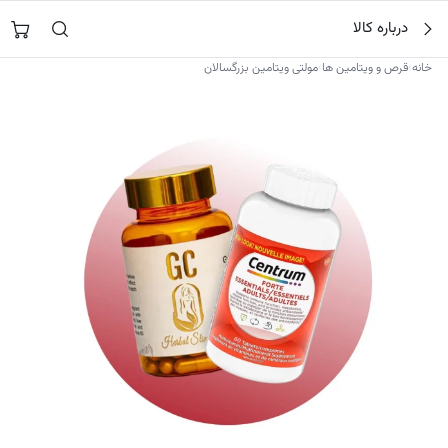
فتن
جستجو در
نورشاپ
…
درباره کالا
ه
حتوا
›
›
خانه
قرص و ویتامین ها
مولتی ویتامین بزرگسالان