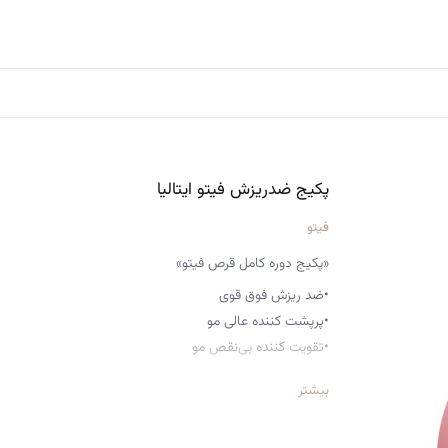
پکیج ضدریزش فیتو ایتالیا
فیتو
«پکیج دوره کامل قرص فیتو»
•ضد ریزش فوق قوی
•پرپشت کننده عالی مو
•تقویت کننده بی‌نقص مو
•افزایش رشد موها
بیشتر
•موثر در رشد موهای جدید
•باعث رشد موهای سالم می‌شود