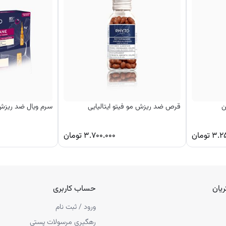
ن
قرص ضد ریزش مو فیتو ایتالیایی
سرم ویال ضد ریزش م
۳.۲
تومان
۳.۷۰۰.۰۰۰
تومان
یان
حساب کاربری
ورود / ثبت نام
رهگیری مرسولات پستی