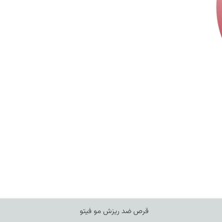
•تامین تمام نیازهای مو و ناخن
قرص ضد ریزش مو فیتو