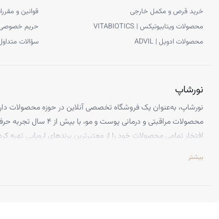
خرید قرص و مکمل خارجی
قوانین و مقررا
محصولات ویتابیوتیکس | VITABIOTICS
حریم خصوصی
محصولات ادویل | ADVIL
سؤالات متداول
نورشاپ
نورشاپ، به‌عنوان یک فروشگاه تخصصی آنلاین در حوزه محصولات دارو
محصولات مراقبتی و درمانی پوست و
افتخار تمامی محصولات خود را از معتبرترین برندهای اروپایی تهیه کرد
تضمین می‌کنیم.
بیشتر
تخصص ما ارائه محصولاتی است که از کیفیت و استانداردهای برتر جهانی 
اطمینان کامل، تجربه‌ای بی‌نظیر از خرید اینترنتی را داشته باشید. تعه
باعث شده تا هزاران نفر از سراسر ایران به جمع مشتریان راضی نورشاپ
©
نورشاپ
— تمامی حقوق محفوظ است.
ویژگی‌هایی که نورشاپ را متمایز می‌کند: