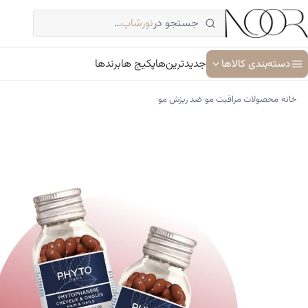
فتن
جستجو در
نورشاپ
…
ه
حتوا
دسته‌بندی کالاها
جدیدترین‌ها
پکیج ها
برندها
›
›
خانه
محصولات مراقبت مو
ضد ریزش مو
آبرسان و مرطوب کننده
ترمیم کننده پوست
جوان کننده و ضد پیری پوست
سرم پوست و صورت
شوینده پوست و صورت
ضد آفتاب
کرم دور چشم