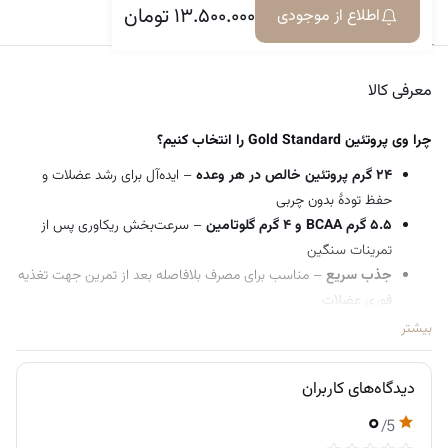
۱۳.۵۰۰.۰۰۰
تومان
اطلاع از موجودی
معرفی کالا
دیدگاه‌ها
معرفی کالا
چرا وی پروتئین Gold Standard را انتخاب کنیم؟
۲۴ گرم پروتئین خالص در هر وعده
– ایده‌آل برای رشد عضلات و
حفظ تودهٔ بدون چربی
۵.۵ گرم BCAA و ۴ گرم گلوتامین
– سرعت‌بخش ریکاوری پس از
تمرینات سنگین
جذب سریع
– مناسب برای مصرف بلافاصله بعد از تمرین جهت تغذیه
فوری عضلات
مخلوط شدن آسان
– بدون گوله‌شدن، با طعم‌های فوق‌العاده لذیذ که
بیشتر
همیشه از آن لذت می‌برید
دیدگاه‌های کاربران
شرکت
Optimum Nutrition
با سال‌ها تجربه در تغذیهٔ ورزشی، کیفیت بالا و
۰
خلوص تأییدشدهٔ محصولات خود را تضمین می‌کند. وی گلد استاندارد برای
/5
تمام ورزشکاران مناسب است—چه هدف شما افزایش حجم عضلانی باشد و