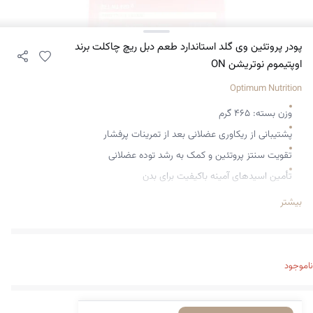
پودر پروتئین وی گلد استاندارد طعم دبل ریچ چاکلت برند
اوپتیموم نوتریشن ON
Optimum Nutrition
وزن بسته: ۴۶۵ گرم
پشتیبانی از ریکاوری عضلانی بعد از تمرینات پرفشار
تقویت سنتز پروتئین و کمک به رشد توده عضلانی
تأمین اسیدهای آمینه باکیفیت برای بدن
کمک به حفظ انرژی بالا و وضعیت بدنی بهتر
بیشتر
جذب سریع و زیست‌فراهمی بالا
حاوی دوز بالای BCAA و گلوتامین
استاندارد طلایی پروتئین
ناموجود
طعم شکلات تلخ غلیظ