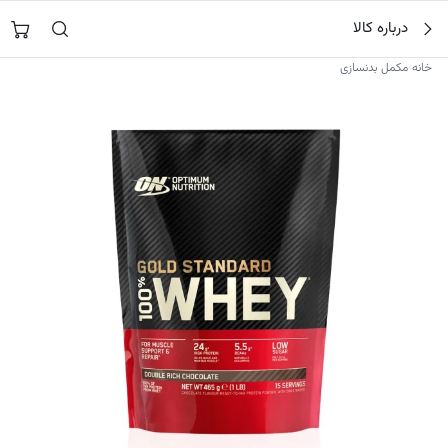
فتن
جستجو در
نورشاپ
…
درباره کالا
ه
حتوا
›
خانه
مکمل بدنسازی