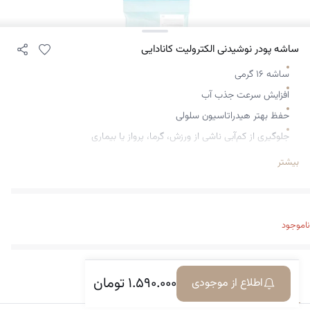
ساشه پودر نوشیدنی الکترولیت کانادایی
ساشه ۱۶ گرمی
افزایش سرعت جذب آب
حفظ بهتر هیدراتاسیون سلولی
جلوگیری از کم‌آبی ناشی از ورزش، گرما، پرواز یا بیماری
کمک به جذب سریع‌تر مایعات
بیشتر
آنتی‌اکسیدان قوی
تقویت سیستم ایمنی
بهبود جذب آهن
ناموجود
کمک به متابولیسم انرژی و سلامت پوست
پشتیبانی از عملکرد مغز و تولید انرژی
۱.۵۹۰.۰۰۰
تومان
مناسب برای سبک زندگی سالم و فعال
اطلاع از موجودی
معرفی کالا
دیدگاه‌ها
تهیه‌شده از مواد اولیه پاک و باکیفیت