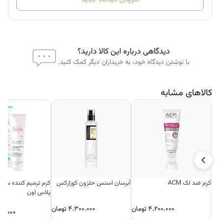
موارد مصرف پیشنهادی
🔥 بعد از تمرین یا فعالیت بدنی شدید
✈️ هنگام سفرهای هوایی برای جلوگیری از کم‌آبی
دیدگاهی درباره این کالا دارید؟
🏖️ در روزهای گرم تابستان
با نوشتن دیدگاه خود، به خریداران دیگر کمک کنید.
🤒 هنگام بیماری یا اسهال/تهوع (برای جایگزینی الکترولیت‌ها)
🧠 هنگام احساس خستگی و کاهش تمرکز
کالاهای مشابه
کرم ضد لک ACM
آبرسان اسنس حلزون کوزارکس
کرم ترمیم کننده سیک
پلاس اون
۴.۲۰۰.۰۰۰
تومان
۴.۳۰۰.۰۰۰
تومان
۷۰.۰۰۰