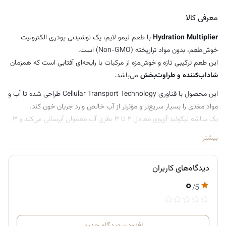
معرفی کالا
Hydration Multiplier
با طعم لیمو لایم، یک نوشیدنی پودری الکترولیت
خوش‌طعم، بدون مواد تراریخته (Non-GMO) است.
این طعم ترکیبی تازه و خوش‌مزه از مرکبات با رایحه‌ای آفتابی است که همزمان
شاداب‌کننده و طراوت‌بخش
می‌باشد.
این محصول با فناوری Cellular Transport Technology طراحی شده تا آب و
مواد مغذی را بسیار سریع‌تر و مؤثرتر از آب خالص وارد جریان خون کند.
یک ساشه لیکوئید آی‌وی معادل ۲ تا ۳ بطری آب معمولی آبرسانی می‌کند و ۳
برابر الکترولیت بیشتری نسبت به نوشیدنی‌های ورزشی معمولی دارد.
بیشتر
حاوی ۵ ویتامین ضروری:
ویتامین‌های B3، B5، B6، B12 و ویتامین C
دیدگاه‌های کاربران
۰
نخوه مصرف:
/5
فقط کافی است
یک ساشه را در ۵۰۰ میلی‌لیتر (۱۶ اونس) آب حل کرده، هم
بزنید یا تکان دهید و میل کنید.
افزودن دیدگاه جدید