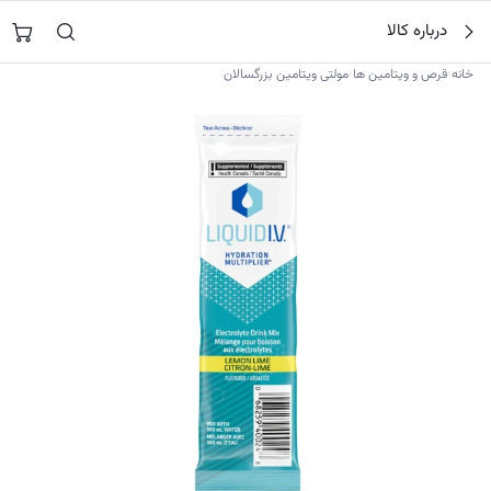
فتن
جستجو در
نورشاپ
…
درباره کالا
ه
حتوا
›
›
خانه
قرص و ویتامین ها
مولتی ویتامین بزرگسالان