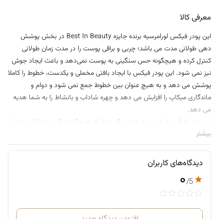
• ضد آلرژی
معرفی کالا
• بدون رنگ
این پودر فیکس لورامرسیه برنده جایزه Best In Beauty در بخش پوشش
• بدون بو
دهی طولانی مدت می باشد؛ چربی و براقی پوست را در مدت زمان طولانی
• ایجاد پوششی یکدست و بدون نقص
کنترل کرده و هیچگونه حس سنگینی به پوست نمی‌دهد و باعث ایجاد جوش
• افزایش دوام و ماندگاری آرایش ( 16 ساعت)
نیز نمی شود. این پودر فیکس با ایجاد بافتی مخملی و یکدست، خطوط را کاملا
• بافتی سبک و بدون حس سنگینی
پوشش می دهد و به هیچ عنوان بین خطوط جمع نمی شود و دوام و
• فینیش مات و مخملی (تا 8 ساعت)
ماندگاری میکاپ را افزایش می دهد و چهره شاداب و بانشاط را به شما هدیه
• بدون ایجاد حالت کیکی
می دهد.
• کنترل کننده چربی پوست
این پودر فیکس لورا مرسیه بدون رنگ بوده که هیچگونه رنگی به میکاپ شما
• مناسب انواع پوست
بیشتر
نمی دهد و بدون ایجاد حالت کیکی و ماسیدگی آرایش شما را در طولانی مدت
• آنتی اکسیدان
ثابت نگه می دارد همچنین چربی پوست را جذب می کند و حالت مات و
• مناسب تناژ پوستی روشن تا متوسط
مخملی خود را از دست نمی دهد.
دیدگاه‌های کاربران
• تست شده توسط متخصص پوست
۰
طرز استفاده پودر فیکس لورا مرسیه:
/5
براش خود را در پودر فیکس فرو برده و برای اطمینان از اینکه پودر به مقدار
اضافی روی براش نیست با ضربه به پشت دست پودر اضافی را جدا نمایید.
روی نواحی که تعریق بیشتری دارند مانند زیر چشم، اطراف بينى و چانه بزنید و
افزودن دیدگاه جدید