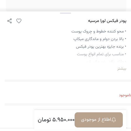
پودر فیکس لورا مرسیه
• محو کننده خطوط و چروک پوست
• بالا بردن دوام و ماندگاری میکاپ
• برنده جایزه بهترین پودر فیکس
• مناسب برای تمام انواع پوست
• دارای بافتی نرم و ابریشمی
بیشتر
• بدون ایجاد فلش بک نور
• کنترل برق پوست تا 24 ساعت
• بسیار سبک و بدون وزن
• بدون ایجاد جوش و آکنه
ناموجود
• عدم گرفتگی منافذ
• فاقد تالک
• جاوی هیالورونیک اسید
۵.۹۵۰.۰۰۰
تومان
اطلاع از موجودی
معرفی کالا
دیدگاه‌ها
• ساخت کشور آمریکا
• مات کننده آرایش