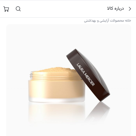
فتن
جستجو در
نورشاپ
…
درباره کالا
ه
حتوا
›
خانه
محصولات آرایشی و بهداشتی