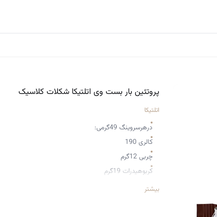
پروتئین بار بست وی اتلتیکا شکلات کلاسیک
اتلتیکا
درهرسروینگ 49گرمی:
کالری 190
چربی 12گرم
کربوهیدرات 19گرم
پروتئین 12گرم
بیشتر
بدون شکر،بدون گلوتن و فاقد رنگ مصنوعی
دارای فیبر پری بیوتیک