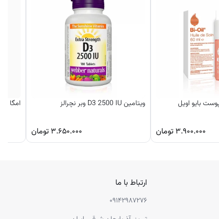
وست بایو اویل
ویتامین D3 2500 IU وبر نچرالز
امگا 3 مای ویتامینز ۲۵۰ عددی
۳.۹۰۰.۰۰۰
تومان
۳.۶۵۰.۰۰۰
تومان
ارتباط با ما
۰۹۱۴۲۹۸۷۲۷۶