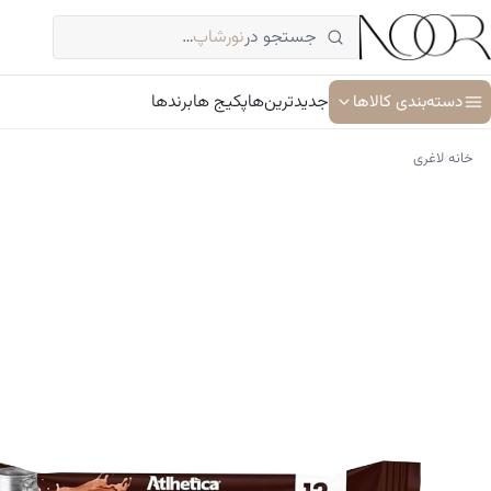
فتن
جستجو در
نورشاپ
…
ه
حتوا
دسته‌بندی کالاها
جدیدترین‌ها
پکیج ها
برندها
›
خانه
لاغری
آبرسان و مرطوب کننده
ترمیم کننده پوست
جوان کننده و ضد پیری پوست
سرم پوست و صورت
شوینده پوست و صورت
ضد آفتاب
کرم دور چشم