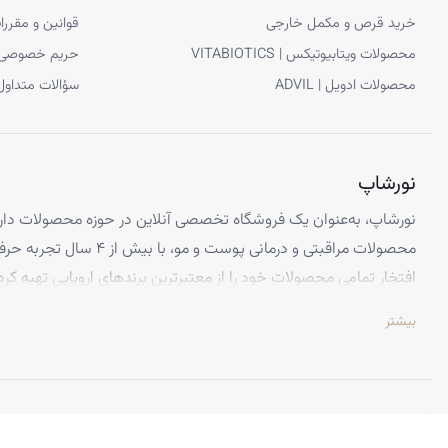
خرید قرص و مکمل خارجی
قوانین و مقررا
محصولات ویتابیوتیکس | VITABIOTICS
حریم خصوصی
محصولات ادویل | ADVIL
سؤالات متداول
نورشاپ
نورشاپ، به‌عنوان یک فروشگاه تخصصی آنلاین در حوزه محصولات دارو
محصولات مراقبتی و درمانی پوست و
افتخار تمامی محصولات خود را از معتبرترین برندهای اروپایی تهیه کرد
تضمین می‌کنیم.
بیشتر
تخصص ما ارائه محصولاتی است که از کیفیت و استانداردهای برتر جهانی 
اطمینان کامل، تجربه‌ای بی‌نظیر از خرید اینترنتی را داشته باشید. تعه
باعث شده تا هزاران نفر از سراسر ایران به جمع مشتریان راضی نورشاپ
©
نورشاپ
— تمامی حقوق محفوظ است.
ویژگی‌هایی که نورشاپ را متمایز می‌کند: