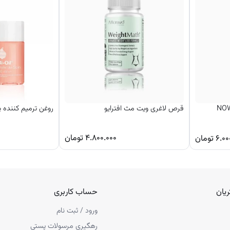
 برند ناو فودز آمریکا NOW
قرص لاغری ویت مث افترایو
روغن ترمیم کننده پ
۴.۸۰۰.۰۰۰
تومان
۶.۰۰
تومان
یان
حساب کاربری
ورود / ثبت نام
رهگیری مرسولات پستی