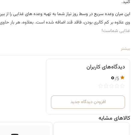
کنید.
این میان وعده سریع در وسط روز نیاز شما به تهیه وعده های غذایی را از 
غذایی شماست!
ترکیبات:
بیشتر
دیدگاه‌های کاربران
کلسیم، کازئین، کنسانتره پروتئین آب پنیر و ایزوله پروتئین آب پنیر]، پوشش
۰
شده، کاکائو، هیدرولیز شده کلاژن،کاکائو هیدرولیزشده ، کلرید سدیم، گلی
/5
نگهدارنده سوربات پتاسیم و شیرین کننده طبیعی مالتیتول و سوکرالوز مصنو
افزودن دیدگاه جدید
کالاهای مشابه