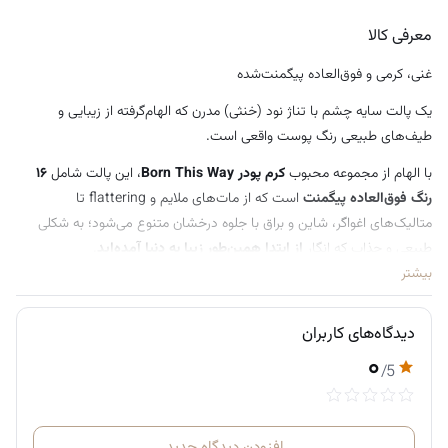
معرفی کالا
غنی، کرمی و فوق‌العاده پیگمنت‌شده
یک پالت سایه چشم با تناژ نود (خنثی) مدرن که الهام‌گرفته از زیبایی و
طیف‌های طبیعی رنگ پوست واقعی است.
با الهام از مجموعه محبوب
کرم پودر Born This Way
، این پالت شامل
۱۶
رنگ فوق‌العاده پیگمنت
است که از مات‌های ملایم و flattering تا
متالیک‌های اغواگر، شاین و براق با جلوه درخشان متنوع می‌شود؛ به شکلی
طبیعی و جذاب که انگار
از ابتدا همین‌طور زیبا به دنیا آمده‌اید
.
بیشتر
دیدگاه‌های کاربران
۰
/5
افزودن دیدگاه جدید