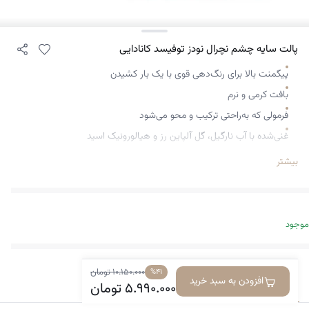
پالت سایه چشم نچرال نودز توفیسد کانادایی
پیگمنت بالا برای رنگ‌دهی قوی با یک بار کشیدن
بافت کرمی و نرم
فرمولی که به‌راحتی ترکیب و محو می‌شود
غنی‌شده با آب نارگیل، گل آلپاین رز و هیالورونیک اسید
غنی، کرمی و فوق‌العاده پیگمنت‌شده
بیشتر
با تناژ نود (خنثی) مدرن
موجود
۱۰.۱۵۰.۰۰۰
تومان
%۴۱
افزودن به سبد خرید
معرفی کالا
دیدگاه‌ها
۵.۹۹۰.۰۰۰
تومان