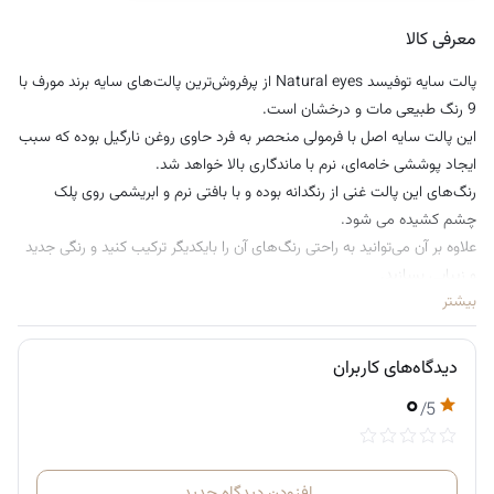
معرفی کالا
پالت سایه توفیسد Natural eyes از پرفروش‌ترین پالت‌های سایه برند مورف با
9 رنگ طبیعی مات و درخشان است.
این پالت سایه اصل با فرمولی منحصر به فرد حاوی روغن نارگیل بوده که سبب
ایجاد پوششی خامه‌ای، نرم با ماندگاری بالا خواهد شد.
رنگ‌های این پالت غنی از رنگدانه بوده و با بافتی نرم و ابریشمی روی پلک
چشم کشیده می‌ شود.
علاوه بر آن می‌توانید به راحتی رنگ‌های آن را بایکدیگر ترکیب کنید و رنگی جدید
و زیبایی بسازید.
بیشتر
رنگ‌های پالت سایه توفیسد Natural eyes شامل:
Heaven (کرمی مات)، Silk Teddy (هلویی شامپاینی)، Strip Poker (بژ
مات)، Cashmere Bunny (قهوه‌ای مات)، Sexpresso (قهوه‌ای تیره مات)،
دیدگاه‌های کاربران
Push-Up (برنزر روشن درخشان)، Erotica (زغالی طلاکاری شده)، Honey
۰
/5
Pot (طلایی فلزی)، Chocolate Martini (اسپرسو تیره طلاکاری شده).
افزودن دیدگاه جدید