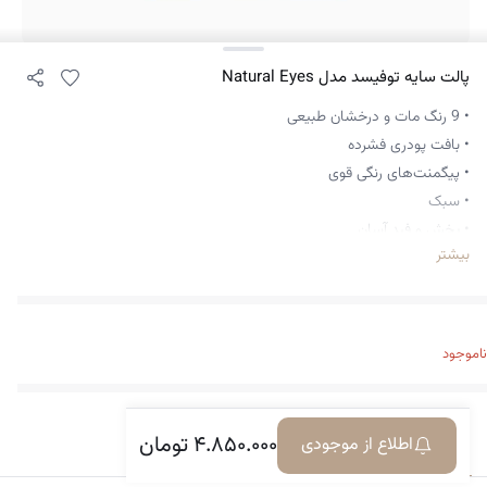
پالت سایه توفیسد مدل Natural Eyes
• 9 رنگ مات و درخشان طبیعی
• بافت پودری فشرده
• پیگمنت‌های رنگی قوی
• سبک
• پخش و فید آسان
بیشتر
• مناسب انواع پوست و رنگ پوست
• برند توفیسد دارای نماد Cruelty Free می‌باشد. این نماد به این معناست که
برند مورد نظر برای ساخت محصولات خود بر حیوانات تست انجام نمی ‌دهد و
به‌ آن‌ها آسیب نمی‌رساند.
ناموجود
۴.۸۵۰.۰۰۰
تومان
اطلاع از موجودی
معرفی کالا
دیدگاه‌ها