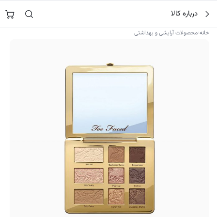
فتن
جستجو در
نورشاپ
…
درباره کالا
ه
حتوا
›
خانه
محصولات آرایشی و بهداشتی