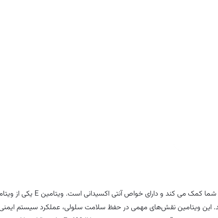
ویتامین ای ناو 50 عدد Now Vitamin E-400 به تقویت سیستم ایمنی بدن شما کمک می کند و دارای 
د. این ویتامین نقش‌های مهمی در حفظ سلامت سلولی، عملکرد سیستم ایمنی، 