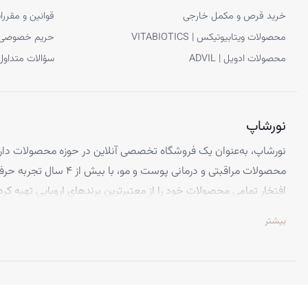
خرید قرص و مکمل خارجی
قوانین و مقررا
محصولات ویتابیوتیکس | VITABIOTICS
حریم خصوصی
محصولات ادویل | ADVIL
سؤالات متداول
نورشاپ
نورشاپ، به‌عنوان یک فروشگاه تخصصی آنلاین در حوزه محصولات دارو
محصولات مراقبتی و درمانی پوست و
افتخار تمامی محصولات خود را از معتبرترین برندهای اروپایی تهیه کرد
تضمین می‌کنیم.
بیشتر
تخصص ما ارائه محصولاتی است که از کیفیت و استانداردهای برتر جهانی 
اطمینان کامل، تجربه‌ای بی‌نظیر از خرید اینترنتی را داشته باشید. تعه
باعث شده تا هزاران نفر از سراسر ایران به جمع مشتریان راضی نورشاپ
©
نورشاپ
— تمامی حقوق محفوظ است.
ویژگی‌هایی که نورشاپ را متمایز می‌کند: