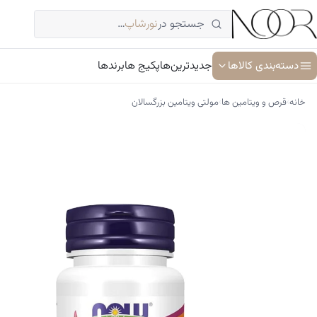
فتن
جستجو در
نورشاپ
…
ه
حتوا
دسته‌بندی کالاها
جدیدترین‌ها
پکیج ها
برندها
›
›
خانه
قرص و ویتامین ها
مولتی ویتامین بزرگسالان
آبرسان و مرطوب کننده
ترمیم کننده پوست
جوان کننده و ضد پیری پوست
سرم پوست و صورت
شوینده پوست و صورت
ضد آفتاب
کرم دور چشم