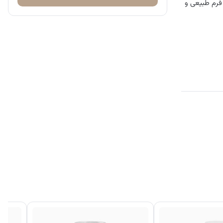
ی رادیکال‌های آزاد که به سلول‌ها آسیب می‌زنند، ضروری است. Now Vitamin E-400 IU با ارائه فرم طبیعی و
کاهش آسیب‌های
جلوگیری از آسیب‌های ناشی
بیماری‌ها
شگیری از