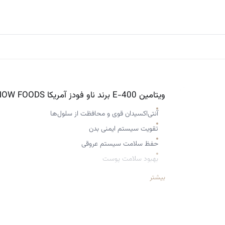
ویتامین E-400 برند ناو فودز آمریکا NOW FOODS
آنتی‌اکسیدان قوی و محافظت از سلول‌ها
تقویت سیستم ایمنی بدن
حفظ سلامت سیستم عروقی
بهبود سلامت پوست
بهبود عملکرد عضلات و بافت‌ها
بیشتر
سلامت پوست و مو
کاهش علائم قاعدگی
افزایش رطوبت و خاصیت کشسانی پوست