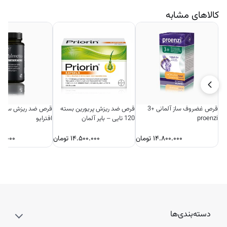
کالاهای مشابه
قرص غضروف ساز آلمانی +3
قرص ضد ریزش پریورین بسته
قرص ضد ریزش ساوپا
proenzi
120 تایی – بایر آلمان
افترایو
۱۴.۸۰۰.۰۰۰
تومان
۱۴.۵۰۰.۰۰۰
تومان
۰.۰۰۰
دسته‌بندی‌ها