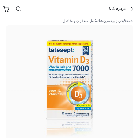
فتن
جستجو در
نورشاپ
…
درباره کالا
ه
حتوا
›
›
خانه
قرص و ویتامین ها
مکمل استخوان و مفاصل