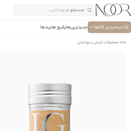
فتن
جستجو در
نورشاپ
…
ه
حتوا
دسته‌بندی کالاها
جدیدترین‌ها
پکیج ها
برندها
›
خانه
محصولات آرایشی و بهداشتی
آبرسان و مرطوب کننده
ترمیم کننده پوست
جوان کننده و ضد پیری پوست
سرم پوست و صورت
شوینده پوست و صورت
ضد آفتاب
کرم دور چشم