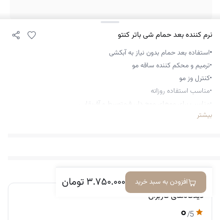
نرم کننده بعد حمام شی باتر کنتو
•
استفاده بعد حمام بدون نیاز به آبکشی
•ترمیم و محکم کننده ساقه مو
•کنترل وز مو
•مناسب استفاده روزانه
•مناسب برای موهای موج دار، فرمتوسط و آفریقایی
بیشتر
•مناسب برای مو با منافذ باز
•شانه پذیری مو
•چربی حدودا 50درصدی
•فاقد روغن معدنی، سولفات، پارابن، •سیلیکون، الکل، روغن های مصنوعی
•ساخت کشور: آمریکا
۳.۷۵۰.۰۰۰
تومان
وزن: 340 گرم
افزودن به سبد خرید
دیدگاه‌های کاربران
۰
/5