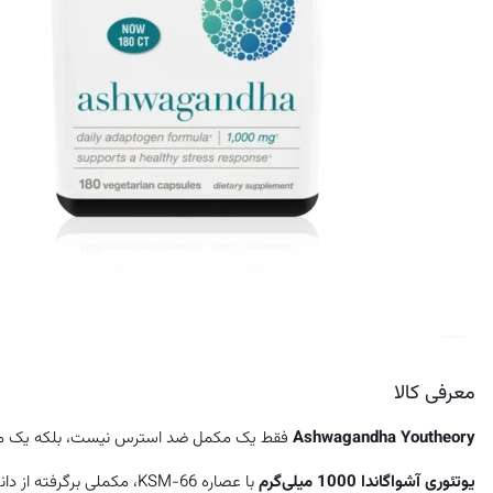
کرم ضد لک
معرفی کالا
Ashwagandha Youtheory
فقط یک مکمل ضد استرس نیست، بلکه یک مکم
یوتئوری آشواگاندا 1000 میلی‌گرم
با عصاره KSM-66، مکملی برگرفته از دانش باستانی آیورودا برای پشتیبانی از سلامت و آرامش در زندگی مدرن است.