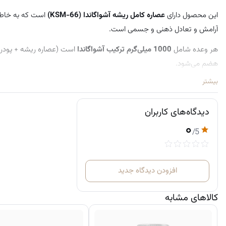
این محصول دارای
عصاره کامل ریشه آشواگاندا (KSM-66)
است که به خاطر
آرامش و تعادل ذهنی و جسمی است.
هر وعده شامل
1000 میلی‌گرم ترکیب آشواگاندا
است (عصاره ریشه + پودر
هضم می‌شود.
بیشتر
نحوه مصرف
روزانه
۲ کپسول
همراه با آب
دیدگاه‌های کاربران
هر بطری شامل
۱۸۰ کپسول
است (معادل مصرف ۳ ماه)
۰
/5
افزودن دیدگاه جدید
کالاهای مشابه