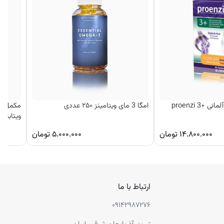
3 proenzi
امگا 3 مای ویتامینز ۲۵۰ عددی
مکمل تق
ویتابیو
۱۴.۸۰۰.۰۰۰
تومان
۵.۰۰۰.۰۰۰
تومان
ارتباط با ما
۰۹۱۴۲۹۸۷۲۷۶