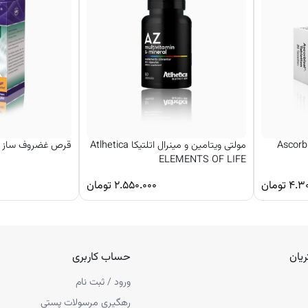
ردگی آلمانی Ascorbisal
مولتی ویتامین و مینرال اتلتیکا Atlhetica
قرص غضروف ساز آلمانی +
ELEMENTS OF LIFE
۴.۳
تومان
۲.۵۵۰.۰۰۰
تومان
یان
حساب کاربری
ورود / ثبت نام
رهگیری مرسولات پستی