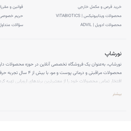
خرید قرص و مکمل خارجی
قوانین و مقررا
محصولات ویتابیوتیکس | VITABIOTICS
حریم خصوصی
محصولات ادویل | ADVIL
سؤالات متداول
نورشاپ
نورشاپ، به‌عنوان یک فروشگاه تخصصی آنلاین در حوزه محصولات دارو
محصولات مراقبتی و درمانی پوست و
افتخار تمامی محصولات خود را از معتبرترین برندهای اروپایی تهیه کرد
تضمین می‌کنیم.
بیشتر
تخصص ما ارائه محصولاتی است که از کیفیت و استانداردهای برتر جهانی 
اطمینان کامل، تجربه‌ای بی‌نظیر از خرید اینترنتی را داشته باشید. تعه
باعث شده تا هزاران نفر از سراسر ایران به جمع مشتریان راضی نورشاپ
©
نورشاپ
— تمامی حقوق محفوظ است.
ویژگی‌هایی که نورشاپ را متمایز می‌کند: