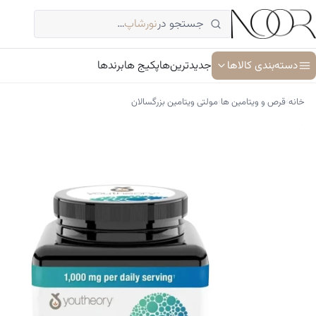
فتن
جستجو در
نورشاپ
…
ه
حتوا
دسته‌بندی کالاها
جدیدترین‌ها
پکیج ها
برندها
›
›
خانه
قرص و ویتامین ها
مولتی ویتامین بزرگسالان
آبرسان و مرطوب کننده
ترمیم کننده پوست
جوان کننده و ضد پیری پوست
سرم پوست و صورت
شوینده پوست و صورت
ضد آفتاب
کرم دور چشم