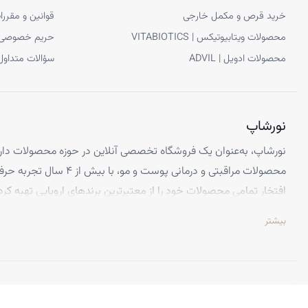
خرید قرص و مکمل خارجی
قوانین و مقررا
محصولات ویتابیوتیکس | VITABIOTICS
حریم خصوصی
محصولات ادویل | ADVIL
سؤالات متداول
نورشاپ
نورشاپ، به‌عنوان یک فروشگاه تخصصی آنلاین در حوزه محصولات دارو
محصولات مراقبتی و درمانی پوست و
افتخار تمامی محصولات خود را از معتبرترین برندهای اروپایی تهیه کرد
تضمین می‌کنیم.
بیشتر
تخصص ما ارائه محصولاتی است که از کیفیت و استانداردهای برتر جهانی 
اطمینان کامل، تجربه‌ای بی‌نظیر از خرید اینترنتی را داشته باشید. تعه
باعث شده تا هزاران نفر از سراسر ایران به جمع مشتریان راضی نورشاپ
©
نورشاپ
— تمامی حقوق محفوظ است.
ویژگی‌هایی که نورشاپ را متمایز می‌کند: