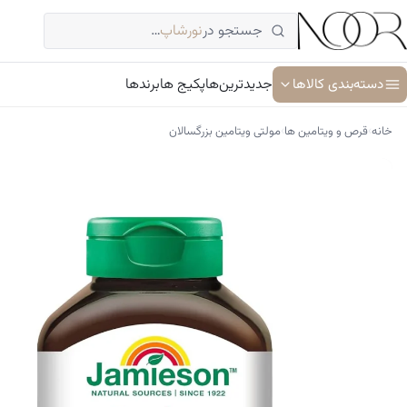
فتن
جستجو در
نورشاپ
…
ه
حتوا
دسته‌بندی کالاها
جدیدترین‌ها
پکیج ها
برندها
›
›
خانه
قرص و ویتامین ها
مولتی ویتامین بزرگسالان
آبرسان و مرطوب کننده
ترمیم کننده پوست
جوان کننده و ضد پیری پوست
سرم پوست و صورت
شوینده پوست و صورت
ضد آفتاب
کرم دور چشم