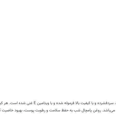
کاهش التهاب آکنه، و تسکین علائم مرتبط با اگزما
بدون گلوتن
مکمل گل مغربی یا روغن پامچال شب جیمیسون با استفاده از روغن خالص، سرد‌فشرده و با کیفیت بالا فرموله شده 
حاوی ۱۰۰۰ میلی‌گرم روغن پامچال شب به عنوان منبع اسیدهای چرب امگا-۶ می‌باشد. روغن پامچال شب به حفظ سلامت و رطوبت پوست، بهبو