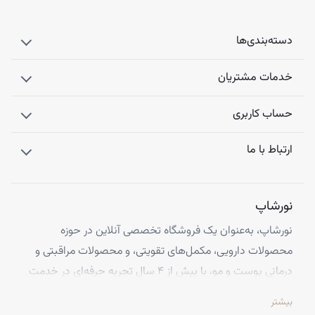
معده بالا، انسداد مجرای صفراوی، بیماری های کبدی یا کیسه صفرا و
انسداد روده، پیش از مصرف این مکمل با پزشک مشورت داشته
دسته‌بندی‌ها
باشید.
واکنش های حساسیتی: در صورت بروز آلرژی یا حساسیت، استفاده از
محصول را قطع کنید.
خدمات مشتریان
مکمل عصاره خار مریم هولیستا یک گزینه موثر و قوی برای حفظ و
تقویت سلامت کبد است. با ترکیب مواد گیاهی قاصدک، خار مریم،
حساب کاربری
زردچوبه، این مکمل به بهبود عملکرد کبد، دفع سموم و حمایت از
سلامت عمومی بدن کمک می کند.
ارتباط با ما
نورشاپ
نورشاپ، به‌عنوان یک فروشگاه تخصصی آنلاین در حوزه
محصولات دارویی، مکمل‌های تقویتی، و محصولات مراقبتی و
درمانی پوست و مو، با بیش از ۴ سال تجربه حرفه‌ای در خدمت
شماست. ما با افتخار تمامی محصولات خود را از معتبرترین
بیشتر
برندهای اروپایی تهیه کرده و اصالت کالاها را با ضمانت کامل