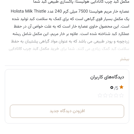
مکمل کبد چرب کانادایی هولیستا: پاکسازی طبیعی کبد شما
عصاره خار مریم هولیستا 7500 میلی گرم 240 عدد Holista Milk Thistle
یک مکمل بسیار قوی گیاهی است که برای کمک به سلامت کبد تولید شده
است. این محصول حاوی عصاره خار است که به علت خواص آن در حفظ
عملکرد کبد شناخته شده است. علاوه بر خار مریم، این مکمل شامل ریشه
زردچوبه و پودر طبیعی می باشد که به عنوان مواد گیاهی پشتیبان به حفظ
سلامت کبد کمک زیادی می کنند. شما برای
خرید مکمل کبد چرب کانادایی
هولیستا
همچنین
خرید محصولات داروخانه‌ای اورجینال اروپا
می توانید به
بیشتر
فروشگاه آنلاین نورشاپ مراجعه کنید و یک خرید خوب را تجربه کنید.
دیدگاه‌های کاربران
۰
/5
افزودن دیدگاه جدید